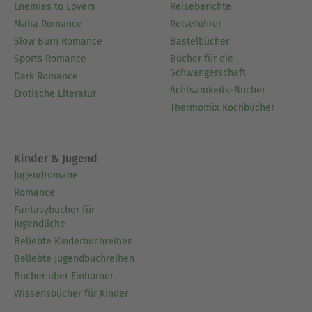
Enemies to Lovers
Reiseberichte
Mafia Romance
Reiseführer
Slow Burn Romance
Bastelbücher
Sports Romance
Bücher für die
Schwangerschaft
Dark Romance
Achtsamkeits-Bücher
Erotische Literatur
Thermomix Kochbücher
Kinder & Jugend
Jugendromane
Romance
Fantasybücher für
Jugendliche
Beliebte Kinderbuchreihen
Beliebte Jugendbuchreihen
Bücher über Einhörner
Wissensbücher für Kinder