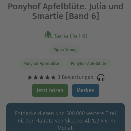
Ponyhof Apfelblüte. Julia und
Smartie [Band 6]
Serie (Teil 6)
Pippa Young
Ponyhof Apfelblüte
Ponyhof Apfelblüte
3 Bewertungen
Jetzt hören
Merken
Entdecke diesen und 500.000 weitere Titel
mit der Flatrate von Skoobe. Ab 12,99 € im
Monat.