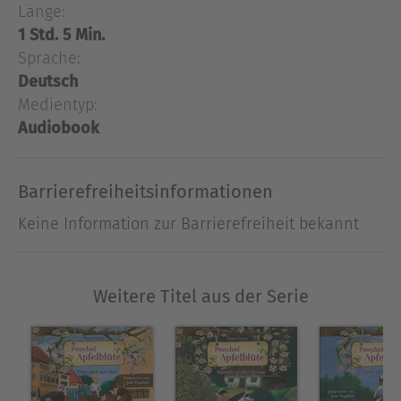
Länge:
aufzutreiben? Auf dem Ponyhof Apfelblüte werden
Träume wahr. Jedes Mädchen findet ihr
1 Std. 5 Min.
Lieblingspony, kann mit ihm schmusen, es
Sprache:
striegeln und natürlich auf ihm reiten! Das
Deutsch
Hörbuch basiert auf dem gleichnamigen Buch aus
Medientyp:
dem Loewe Verlag.
Audiobook
Ausblenden
Barrierefreiheitsinformationen
Keine Information zur Barrierefreiheit bekannt
Weitere Titel aus der Serie