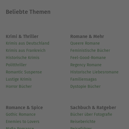
Beliebte Themen
Krimi & Thriller
Romane & Mehr
Krimis aus Deutschland
Queere Romane
Krimis aus Frankreich
Feministische Bücher
Historische Krimis
Feel-Good-Romane
Politthriller
Regency Romane
Romantic Suspense
Historische Liebesromane
Lustige Krimis
Familiensagas
Horror Bücher
Dystopie Bücher
Romance & Spice
Sachbuch & Ratgeber
Gothic Romance
Bücher über Fotografie
Enemies to Lovers
Reiseberichte
Mafia Romance
Reiseführer