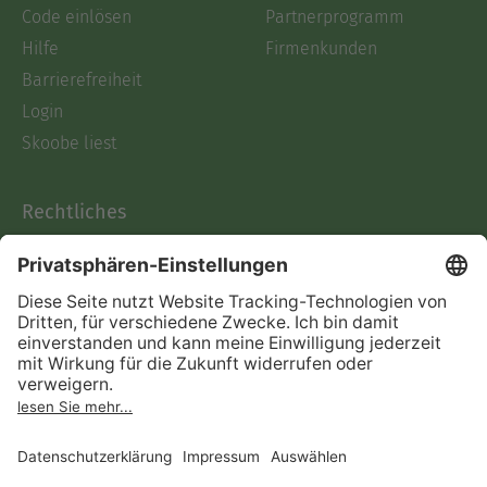
Code einlösen
Partnerprogramm
Hilfe
Firmenkunden
Barrierefreiheit
Login
Skoobe liest
Rechtliches
Datenschutz
AGB
Informationen nach Data
Act
Verträge hier kündigen
Impressum
Vertrag widerrufen