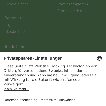
Code einlösen
Partnerprogramm
Hilfe
Firmenkunden
Barrierefreiheit
Login
Skoobe liest
Rechtliches
Datenschutz
AGB
Informationen nach Data
Act
Verträge hier kündigen
Impressum
Vertrag widerrufen