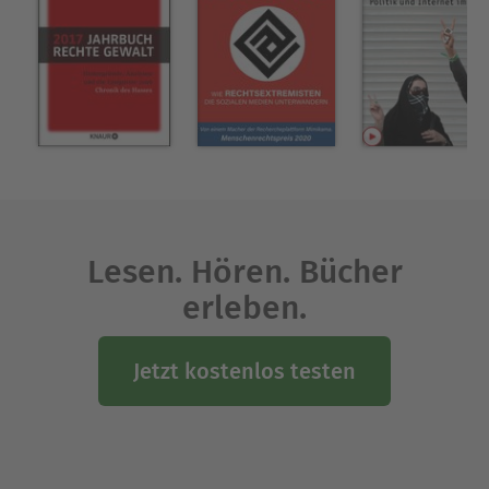
Analysen, aber auch seine satirischen Rückblicke
haben ihn einem größeren Publikum bekannt
gemacht. Zudeick, promovierter Philosoph,
veröffentlicht seit 2009 im Westend Verlag, in dem
2018 sein letztes Buch erschien: "Heimat. Volk.
Vaterland.: Eine Kampfansage an Rechts"
Ausblenden
Lesen. Hören. Bücher
erleben.
Jetzt kostenlos testen