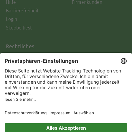
Hilfe
Firmenkunden
Barrierefreiheit
Login
Skoobe liest
Rechtliches
Datenschutz
AGB
Informationen nach Data
Act
Verträge hier kündigen
Impressum
Vertrag widerrufen