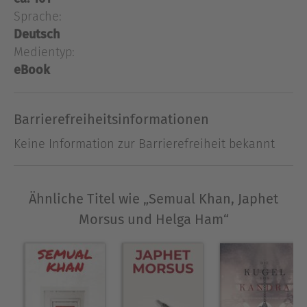
Sprache:
Ende.Grandioser Abschluss der "Sem" - Tetralogie
Deutsch
Medientyp:
Über Peter Mühlhauser-Trois
eBook
Peter Mühlhauser-Trois, Jahrgang 1983, ist
diplomierter Gesundheits- und Krankenpfleger
und lebt mit seinem Sohn in der Nähe von Graz.
Barrierefreiheitsinformationen
Ausblenden
Keine Information zur Barrierefreiheit bekannt
Ähnliche Titel wie „Semual Khan, Japhet
Morsus und Helga Ham“