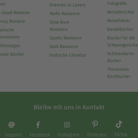
Fotografie
her
Enemies to Lovers
Reiseberichte
l-Good-Romane
Mafia Romance
Reiseführer
ency Romane
Slow Burn
Romance
Bastelbücher
orische
besromane
Sports Romance
Bücher für die
Schwangerscha
iliensagas
Dark Romance
Achtsamkeits-
topie Bücher
Erotische Literatur
Bücher
Thermomix
Kochbücher
Bleibe mit uns in Kontakt
Support
Facebook
Instagram
Pinterest
TikTok