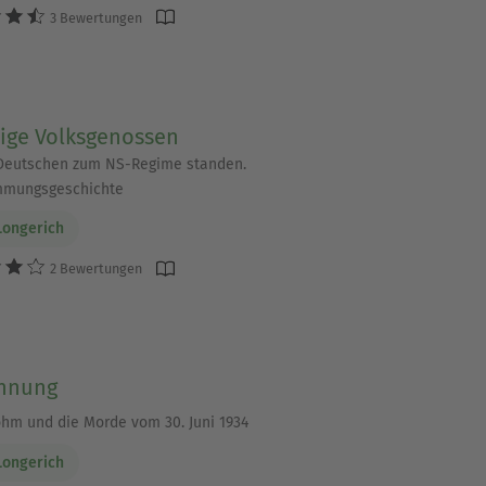
3 Bewertungen
lige Volksgenossen
Deutschen zum NS-Regime standen.
mmungsgeschichte
Longerich
2 Bewertungen
hnung
Röhm und die Morde vom 30. Juni 1934
Longerich