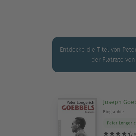
»Hitler« (2015) fanden welt
»Antisemitismus. Eine deuts
totale Krieg« (2021)
Entdecke die Titel von Pete
der Flatrate von
Joseph Goe
Biographie
Peter Longeri
9