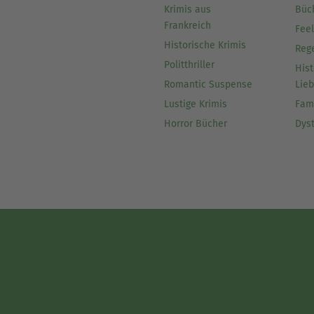
Krimis aus
Büc
Frankreich
Fee
Historische Krimis
Reg
Politthriller
Hist
Romantic Suspense
Lie
Lustige Krimis
Fam
Horror Bücher
Dys