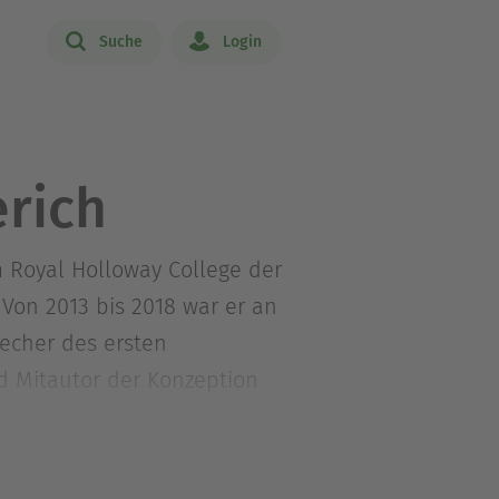
Suche
Login
rich
m Royal Holloway College der
Von 2013 bis 2018 war er an
recher des ersten
 Mitautor der Konzeption
r Vernichtung« (1998) und
!« (2006), sind
Goebbels« (2010) und