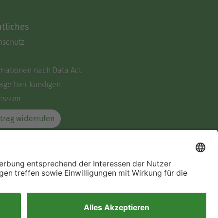
tliches
nschutz
rmationen nach Data Act
äge hier kündigen
essum
trag widerrufen