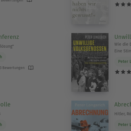
ferenz
Unwil
Wie die 
lösung"
Eine Sti
ch
Peter 
3 Bewertungen
olle
Abrec
3
Hitler, 
ch
Peter 