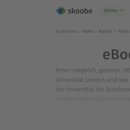
Bücher
Du bist hier:
Home
Bücher
Peter 
eBo
Peter Longerich, geboren 19
Universität London und war 
der Universität der Bundesw
unabhängigen Expertenkreis
des Münchner NS-Dokumentat
ihre Resonanz in der deutsc
Standardwerke. Seine Biogr