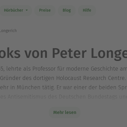
Hörbücher
Preise
Blog
Hilfe
Longerich
oks von Peter Longe
55, lehrte als Professor für moderne Geschichte a
Gründer des dortigen Holocaust Research Centre. 
ehr in München tätig. Er war einer der beiden Sp
es Antisemitismus des Deutschen Bundestags und
ionszentrums. Seine Bücher über die »Politik de
Mehr lesen
hen Bevölkerung, »Davon haben wir nichts gewusst
aphien über »Heinrich Himmler« (2008), »Joseph 