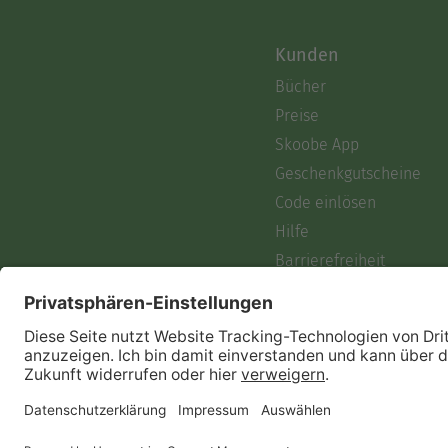
Kunden
Bücher
Preise
Skoobe App
Geschenkgutscheine
Code einlösen
Hilfe
Barrierefreiheit
Login
Skoobe liest