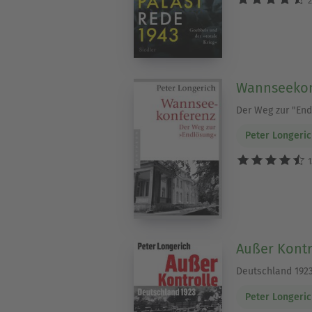
Wannseekon
Der Weg zur "End
Peter Longeri
1
Außer Kontr
Deutschland 192
Peter Longeri