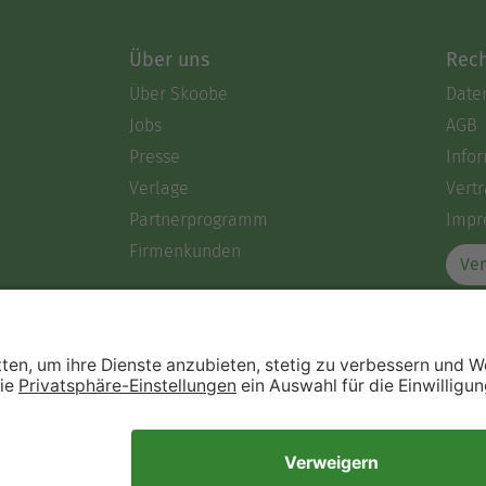
Über uns
Rech
Über Skoobe
Date
Jobs
AGB
Presse
Info
Verlage
Vertr
Partnerprogramm
Impr
Firmenkunden
Ver
Immer ein gutes Buch