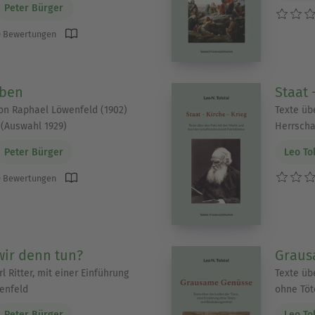
Peter Bürger
 Bewertungen
eben
Staat 
on Raphael Löwenfeld (1902)
Texte üb
 (Auswahl 1929)
Herrscha
Peter Bürger
Leo To
 Bewertungen
wir denn tun?
Graus
l Ritter, mit einer Einführung
Texte üb
enfeld
ohne Töt
Peter Bürger
Leo To