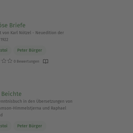
öse Briefe
t von Karl Nötzel - Neuedition der
1922
lstoi
Peter Bürger
0 Bewertungen
 Beichte
nntnisbuch in den Übersetzungen von
Samson-Himmelstjerna und Raphael
ld
lstoi
Peter Bürger