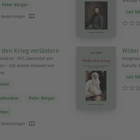
Nikolay 
Peter Bürger
Leo To
 Bewertungen
 den Krieg verlästern
Wider
iedens" 1517, übersetzt von
Ausgewäh
an - mit einem Vorwort von
Aufrufe 1
nn
Leo To
mann
Rotterdam
Peter Bürger
enhan
 Bewertungen