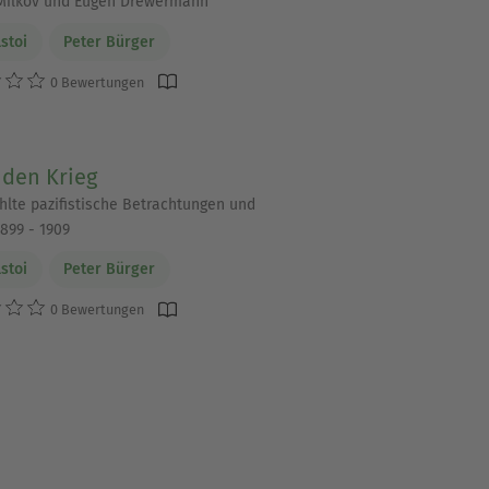
Milkov und Eugen Drewermann
lstoi
Peter Bürger
0 Bewertungen
 den Krieg
lte pazifistische Betrachtungen und
899 - 1909
lstoi
Peter Bürger
0 Bewertungen