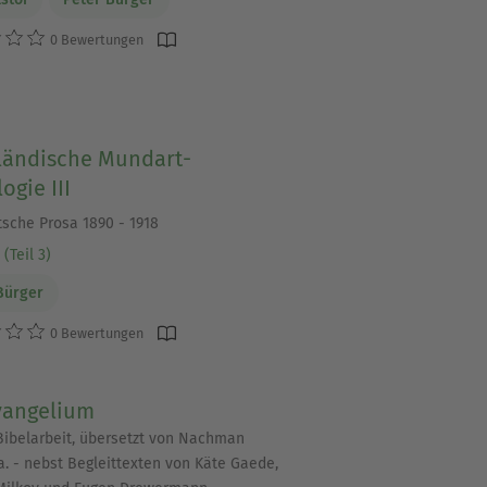
0 Bewertungen
ländische Mundart-
ogie III
tsche Prosa 1890 - 1918
(Teil 3)
Bürger
0 Bewertungen
vangelium
Bibelarbeit, übersetzt von Nachman
.a. - nebst Begleittexten von Käte Gaede,