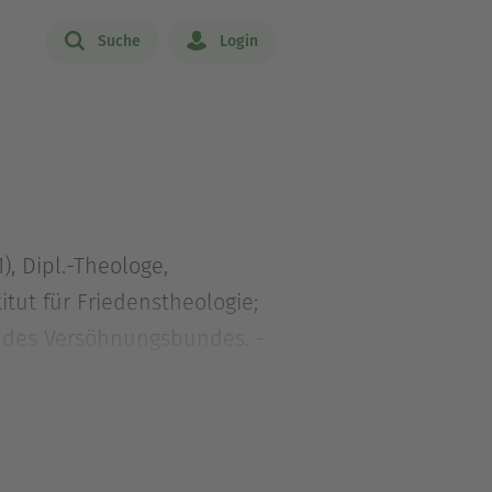
Suche
Login
), Dipl.-Theologe,
tut für Friedenstheologie;
d des Versöhnungsbundes. -