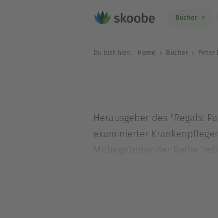
Bücher
Du bist hier:
Home
Bücher
Peter 
Herausgeber des "Regals: Paz
examinierter Krankenpfleger 
Mitbegründer der Reihe "edi
Internet: www.schalom-biblio
https://kircheundweltkrieg