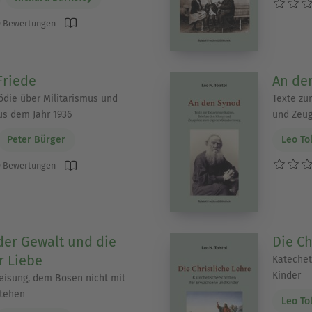
 Bewertungen
Friede
An de
ödie über Militarismus und
Texte zu
us dem Jahr 1936
und Zeu
Peter Bürger
Leo To
 Bewertungen
der Gewalt und die
Die Ch
r Liebe
Katechet
Kinder
eisung, dem Bösen nicht mit
tehen
Leo To