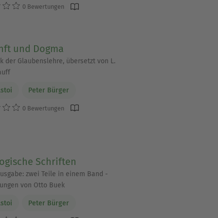
0 Bewertungen
nft und Dogma
ik der Glaubenslehre, übersetzt von L.
auff
lstoi
Peter Bürger
0 Bewertungen
ogische Schriften
sgabe: zwei Teile in einem Band -
ungen von Otto Buek
lstoi
Peter Bürger