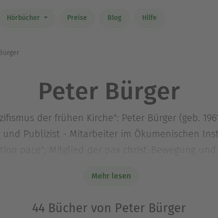
Hörbücher
Preise
Blog
Hilfe
Bürger
Peter Bürger
ifismus der frühen Kirche": Peter Bürger (geb. 1961
und Publizist - Mitarbeiter im Ökumenischen Insti
tion pace"; Mitglied der pax christ-Bewegung un
thek.org; www.tolstoi-friedensbibliothek.de;
Mehr lesen
.wordpress.com/
44 Bücher von Peter Bürger