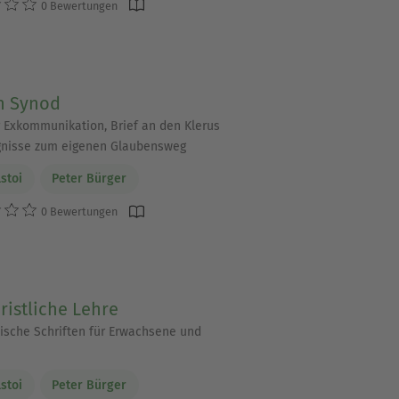
0 Bewertungen
n Synod
r Exkommunikation, Brief an den Klerus
gnisse zum eigenen Glaubensweg
lstoi
Peter Bürger
0 Bewertungen
ristliche Lehre
ische Schriften für Erwachsene und
lstoi
Peter Bürger