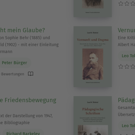
ht mein Glaube?
Vernu
on Sophie Behr (1885) und
Eine Krit
d (1902) - mit einer Einleitung
Albert H
ermann
Leo To
Peter Bürger
 Bewertungen
he Friedensbewegung
Pädag
Gesamtau
Übersetz
t der Darstellung von 1947,
ne Bibliographie
Leo To
Richard Barkeley