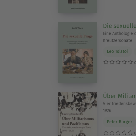
Die sexuell
Eine Anthologie d
Kreutzersonate
Leo Tolstoi
0
Über Milita
Vier friedensbew
1926
Peter Bürger
0