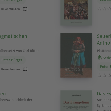
 Bewertungen
dogmatischen
Sauer
Anthol
bersetzt von Carl Ritter
Plattdeu
Serie 
Peter Bürger
Peter 
 Bewertungen
men
Das E
ebenswirklichkeit der
Aus der 
Syrkin u