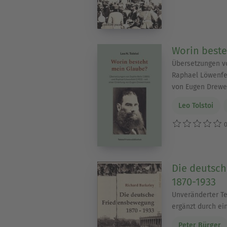
Worin beste
Übersetzungen v
Raphael Löwenfel
von Eugen Drew
Leo Tolstoi
0
Die deutsc
1870-1933
Unveränderter Tex
ergänzt durch ei
Peter Bürger