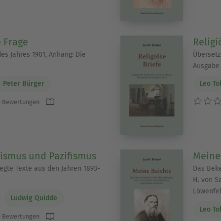
e Frage
Religi
es Jahres 1901, Anhang: Die
Übersetz
Ausgabe 
Peter Bürger
Leo To
 Bewertungen
rismus und Pazifismus
Meine
egte Texte aus den Jahren 1893-
Das Beke
H. von 
Löwenfe
Ludwig Quidde
Leo To
 Bewertungen