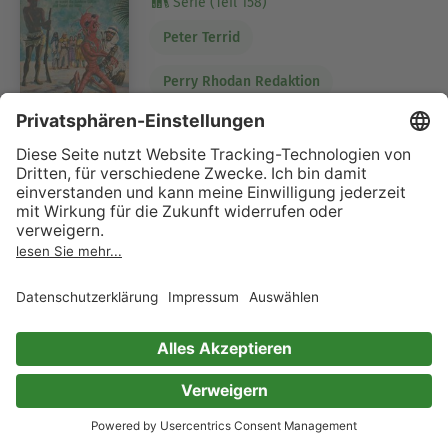
Serie (Teil 158)
Peter Terrid
Perry Rhodan Redaktion
3 Bewertungen
Atlan 160: Feldzug der
Seelenlosen
Atlan-Zyklus "Der Held von Arkon"
Serie (Teil 160)
Dirk Hess
Perry Rhodan Redaktion
3 Bewertungen
Atlan 4: Hüter der Planeten
(Blauband)
Die Zeitabenteuer