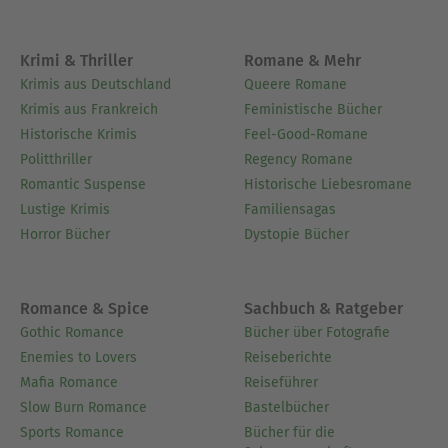
Zeitschriftenartikeln und gibt die
Vierteljahresschrift Species Link heraus. Von ihrer
internationalen Vortrags- und Workshop-Tätigkeit
Krimi & Thriller
Romane & Mehr
zeugen Kassetten und Videos.
Krimis aus Deutschland
Queere Romane
Krimis aus Frankreich
Feministische Bücher
Penelope sieht in der speziesübergreifenden
Historische Krimis
Feel-Good-Romane
telepathischen Kommunikation eine der
Politthriller
Regency Romane
menschlichen Integrität wesentliche Geistesgabe.
Romantic Suspense
Historische Liebesromane
Sie glaubt, dass jeder mit dieser Gabe auf die
Lustige Krimis
Familiensagas
Welt kommt. Nur hätten die meisten Menschen
Horror Bücher
Dystopie Bücher
sie verdrängt und vergessen. Doch sollte sie zum
Wohl aller Wesen auf Erden wieder geübt werden.
Penelope lebt mit ihrer Tierfamilie am Inverness
Romance & Spice
Sachbuch & Ratgeber
Ridge, am Rand des Point Reyes National
Gothic Romance
Bücher über Fotografie
Seashore, im Nordwesten von San Francisco.
Enemies to Lovers
Reiseberichte
Mafia Romance
Reiseführer
Ausblenden
Slow Burn Romance
Bastelbücher
Sports Romance
Bücher für die