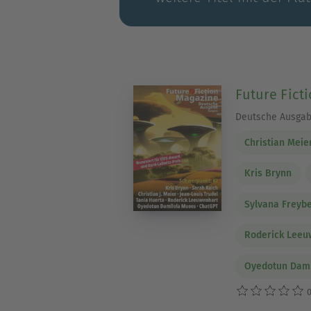
Future Fict
Deutsche Ausga
Christian Meie
Kris Brynn
Sylvana Freyb
Roderick Leeu
Oyedotun Dami
0