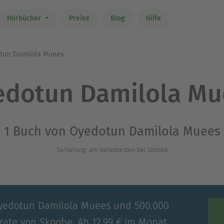
Hörbücher
Preise
Blog
Hilfe
tun Damilola Muees
edotun Damilola Mu
1 Buch von Oyedotun Damilola Muees
Sortierung: am beliebtesten bei Skoobe
Oyedotun Damilola Muees und 500.000
trate von Skoobe. Ab 12,99 € im Monat.