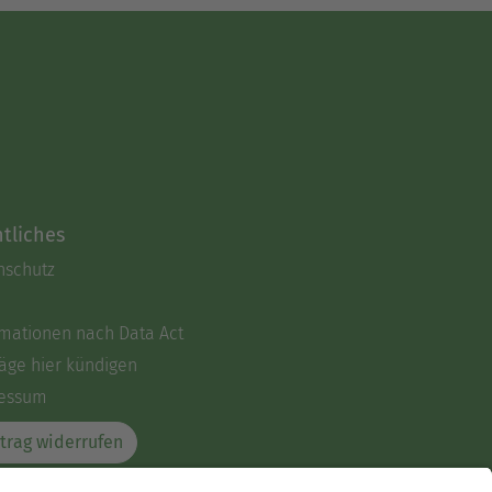
tliches
nschutz
rmationen nach Data Act
äge hier kündigen
essum
trag widerrufen