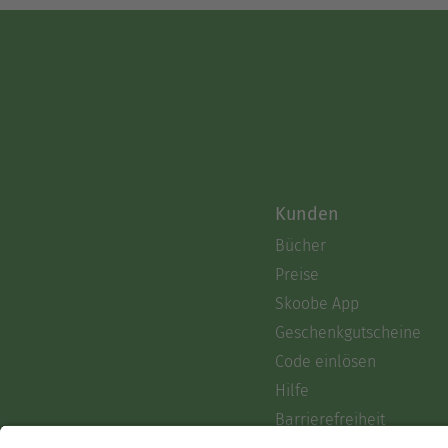
Kunden
Bücher
Preise
Skoobe App
Geschenkgutscheine
Code einlösen
Hilfe
Barrierefreiheit