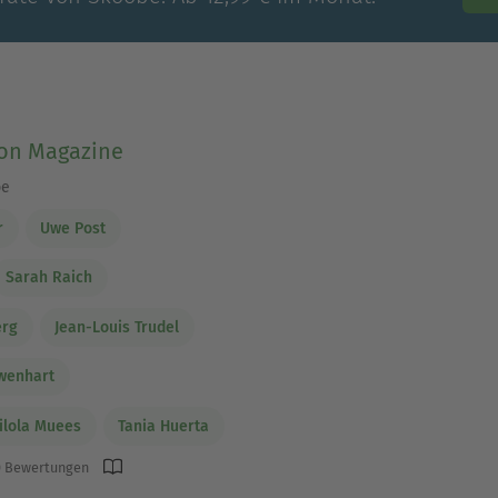
ion Magazine
be
r
Uwe Post
Sarah Raich
erg
Jean-Louis Trudel
wenhart
lola Muees
Tania Huerta
 Bewertungen