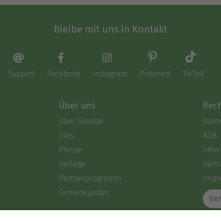
Bleibe mit uns in Kontakt
Support
Facebook
Instagram
Pinterest
TikTok
Über uns
Rech
Über Skoobe
Date
Jobs
AGB
Presse
Info
Verlage
Vertr
Partnerprogramm
Impr
Firmenkunden
Ver