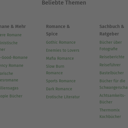
Beliebte Themen
mane & Mehr
Romance &
Sachbuch &
Spice
Ratgeber
ere Romane
Gothic Romance
Bücher über
inistische
Fotografie
her
Enemies to Lovers
Reiseberichte
l-Good-Romane
Mafia Romance
Reiseführer
ency Romane
Slow Burn
Romance
Bastelbücher
orische
besromane
Sports Romance
Bücher für die
Schwangerscha
iliensagas
Dark Romance
Achtsamkeits-
topie Bücher
Erotische Literatur
Bücher
Thermomix
Kochbücher