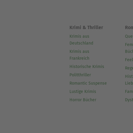
Krimi & Thriller
Ro
Krimis aus
Que
Deutschland
Fem
Krimis aus
Büc
Frankreich
Fee
Historische Krimis
Reg
Politthriller
Hist
Romantic Suspense
Lie
Lustige Krimis
Fam
Horror Bücher
Dys