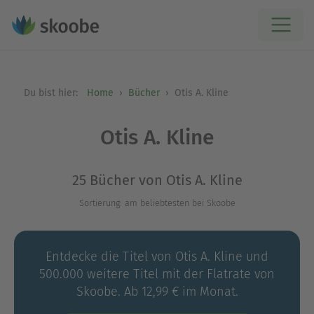
Du bist hier:
Home
Bücher
Otis A. Kline
Otis A. Kline
25 Bücher von Otis A. Kline
Sortierung: am beliebtesten bei Skoobe
Entdecke die Titel von Otis A. Kline und
500.000 weitere Titel mit der Flatrate von
Skoobe. Ab 12,99 € im Monat.