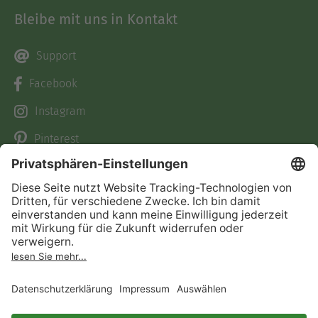
Bleibe mit uns in Kontakt
Support
Facebook
Instagram
Pinterest
TikTok
Kunden
Über uns
Bücher
Über Skoobe
Preise
Jobs
Skoobe App
Presse
Geschenkgutscheine
Verlage