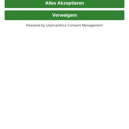
Code einlösen
Partnerprogramm
Hilfe
Firmenkunden
Barrierefreiheit
Login
Skoobe liest
Rechtliches
Datenschutz
AGB
Informationen nach Data
Act
Verträge hier kündigen
Impressum
Vertrag widerrufen