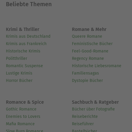
Beliebte Themen
Krimi & Thriller
Romane & Mehr
Krimis aus Deutschland
Queere Romane
Krimis aus Frankreich
Feministische Bücher
Historische Krimis
Feel-Good-Romane
Politthriller
Regency Romane
Romantic Suspense
Historische Liebesromane
Lustige Krimis
Familiensagas
Horror Bücher
Dystopie Bücher
Romance & Spice
Sachbuch & Ratgeber
Gothic Romance
Bücher über Fotografie
Enemies to Lovers
Reiseberichte
Mafia Romance
Reiseführer
Slow Burn Romance
Bastelbücher