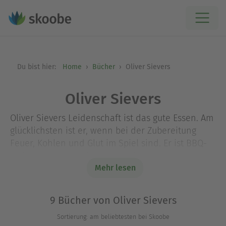
Du bist hier:
Home
Bücher
Oliver Sievers
Oliver Sievers
Oliver Sievers Leidenschaft ist das gute Essen. Am
glücklichsten ist er, wenn bei der Zubereitung
Feuer, Kohlen und Glut im Spiel sind. Er ist BBQ-
Weltmeister, ausgebildeter Fleischsommelier,
spielt die gesamte Klaviatur des Grillens und lässt
Mehr lesen
sich bei seinen beliebten Grillkursen und auf
Messe-Events nur allzu gerne über die Grillzange
9 Bücher von Oliver Sievers
schauen.
Sortierung: am beliebtesten bei Skoobe