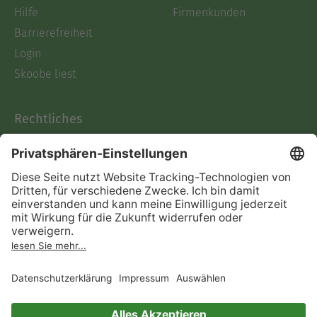
Hilfe
Firmenkunden
Barrierefreiheit
Login
Skoobe liest
Rechtliches
Datenschutz
AGB
Informationen nach Data
Act
Verträge hier kündigen
Impressum
Vertrag widerrufen