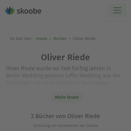
Du bist hier:
Home
Bücher
Oliver Riede
Oliver Riede
Oliver Riede wurde vor fast fünfzig Jahren in
Berlin-Wedding geboren (uffm Wedding, wie der
Weddinger mit unverhohlenem Stolz sagen
würde) und verbrachte fast sein gesamtes Leben
in der Stadt. Schreiben hat ihn immer fasziniert.
Mehr lesen
Erst spät hat er selbst dazu gefunden. Handarbeit
ist sein zweiter Roman. Besonders gern schreibt
2 Bücher von Oliver Riede
er Dialoge. Der Autor lebt mit seiner Familie in
Sortierung: am beliebtesten bei Skoobe
Schweden.