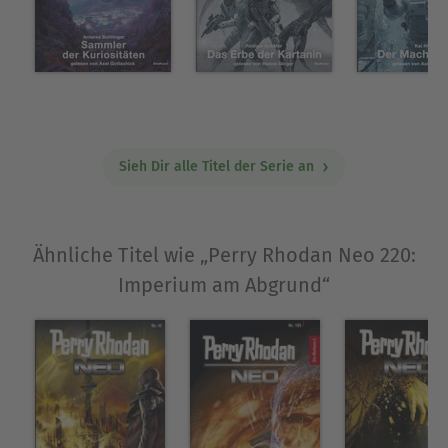
erwartet ihn bereits ein IMPERIUM AM ABGRUND ...
Über Oliver Plaschka
Oliver Plaschka, geboren 1975 in Speyer,
promovierte an der Universität Heidelberg und
arbeitet als freier Autor und Übersetzer. Seine
Sieh Dir alle Titel der Serie an
teils fantastischen, teils historischen Romane und
Kurzgeschichten gewannen zahlreiche Preise, so
wurde u.a. sein Debüt »Fairwater« 2008 mit dem
Deutschen Phantastikpreis ausgezeichnet. In der
Ähnliche Titel wie „Perry Rhodan Neo 220:
Hobbit Presse erschienen »Die Magier von
Imperium am Abgrund“
Montparnasse« und »Das Licht hinter den
Wolken«.
Ausblenden