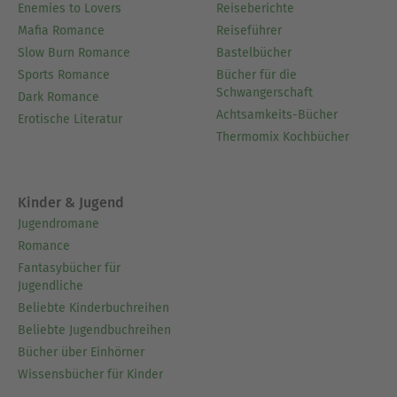
Enemies to Lovers
Reiseberichte
Mafia Romance
Reiseführer
Slow Burn Romance
Bastelbücher
Sports Romance
Bücher für die
Schwangerschaft
Dark Romance
Achtsamkeits-Bücher
Erotische Literatur
Thermomix Kochbücher
Kinder & Jugend
Jugendromane
Romance
Fantasybücher für
Jugendliche
Beliebte Kinderbuchreihen
Beliebte Jugendbuchreihen
Bücher über Einhörner
Wissensbücher für Kinder