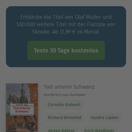
Eifel aus der Luft, als Wanderer heute vom Boden.
„Adiós, Aachen“ ist sein neunter Kriminalroman
Entdecke die Titel von Olaf Müller und
im Gmeiner-Verlag.
500.000 weitere Titel mit der Flatrate von
Skoobe. Ab 12,99 € im Monat.
Teste 30 Tage kostenlos
Tod unterm Schwanz
Kurzkrimis aus Hannover
Cornelia Kuhnert
Richard Birkefeld
Sandra Lüpkes
Jürgen Kehrer
Erich Weidinger