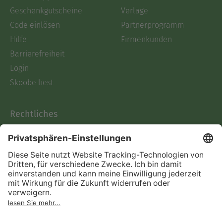
Geschenkgutscheine
Verlage
Code einlösen
Partnerprogramm
Hilfe
Firmenkunden
Barrierefreiheit
Login
Skoobe liest
Rechtliches
Datenschutz
AGB
Informationen nach Data
Act
Verträge hier kündigen
Impressum
Vertrag widerrufen