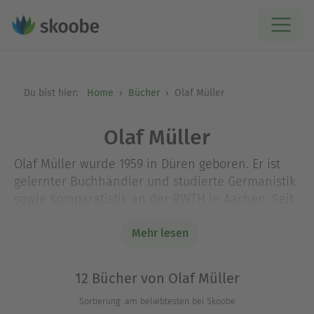
Du bist hier:
Home
Bücher
Olaf Müller
Olaf Müller
Olaf Müller wurde 1959 in Düren geboren. Er ist
gelernter Buchhändler und studierte Germanistik
sowie Komparatistik an der RWTH in Aachen. Seit
2007 leitet er den Kulturbetrieb der Stadt Aachen.
Sprachreisen führten ihn oft nach Frankreich,
Mehr lesen
Italien, Spanien sowie Polen und
Austauschprojekte in Aachens Partnerstädte
12 Bücher von Olaf Müller
Arlington (USA), Kostroma (Russland) und Reims
Sortierung: am beliebtesten bei Skoobe
(Frankreich). Als junger Segelflieger erlebte er die