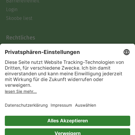
Barrierefreiheit
Login
Skoobe liest
Rechtliches
Datenschutz
AGB
Informationen nach Data
Act
Verträge hier kündigen
Impressum
Vertrag widerrufen
Immer ein gutes Buch