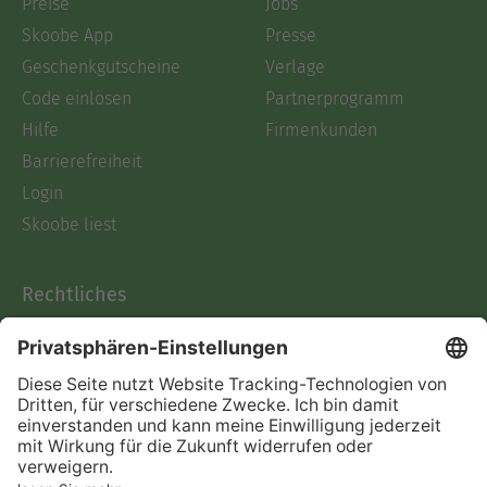
Preise
Jobs
Skoobe App
Presse
Geschenkgutscheine
Verlage
Code einlösen
Partnerprogramm
Hilfe
Firmenkunden
Barrierefreiheit
Login
Skoobe liest
Rechtliches
Datenschutz
AGB
Informationen nach Data
Act
Verträge hier kündigen
Impressum