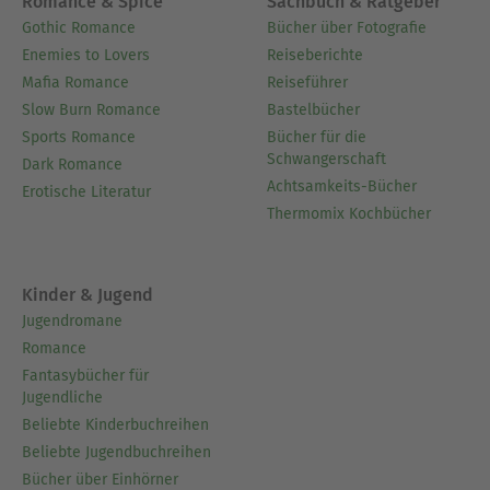
Romance & Spice
Sachbuch & Ratgeber
Gothic Romance
Bücher über Fotografie
Enemies to Lovers
Reiseberichte
Mafia Romance
Reiseführer
Slow Burn Romance
Bastelbücher
Sports Romance
Bücher für die
Schwangerschaft
Dark Romance
Achtsamkeits-Bücher
Erotische Literatur
Thermomix Kochbücher
Kinder & Jugend
Jugendromane
Romance
Fantasybücher für
Jugendliche
Beliebte Kinderbuchreihen
Beliebte Jugendbuchreihen
Bücher über Einhörner