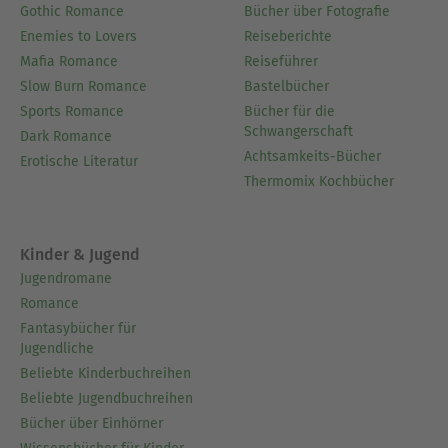
Gothic Romance
Bücher über Fotografie
Enemies to Lovers
Reiseberichte
Mafia Romance
Reiseführer
Slow Burn Romance
Bastelbücher
Sports Romance
Bücher für die
Schwangerschaft
Dark Romance
Achtsamkeits-Bücher
Erotische Literatur
Thermomix Kochbücher
Kinder & Jugend
Jugendromane
Romance
Fantasybücher für
Jugendliche
Beliebte Kinderbuchreihen
Beliebte Jugendbuchreihen
Bücher über Einhörner