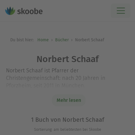
Du bist hier:
Home
Bücher
Norbert Schaaf
Norbert Schaaf
Norbert Schaaf ist Pfarrer der
Christengemeinschaft: nach 20 Jahren in
Pforzheim, seit 2011 in München.
Bisherige Buchveröffentlichungen:
Mandorla, Expedition in den Zwischenraum
Mehr lesen
(Christus-Wahrnehmung und moderne Kunst).
Downunder Beuys (der Darmstädter Beuys-Block).
1 Buch von Norbert Schaaf
5G und Ich (Paul Celans Flaschenpost und das
Sortierung: am beliebtesten bei Skoobe
Leben mit der Strahlung).