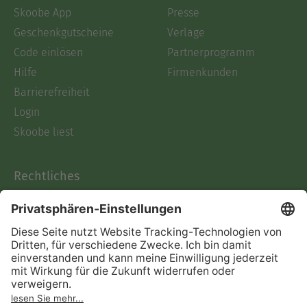
Skoobe App
Presse
Geschenkgutscheine
Verlage
Code einlösen
Partnerprogramm
Hilfe
Firmenkunden
Barrierefreiheit
Login
Skoobe liest
Rechtliches
Datenschutz
AGB
Informationen nach Data
Act
Verträge hier kündigen
Impressum