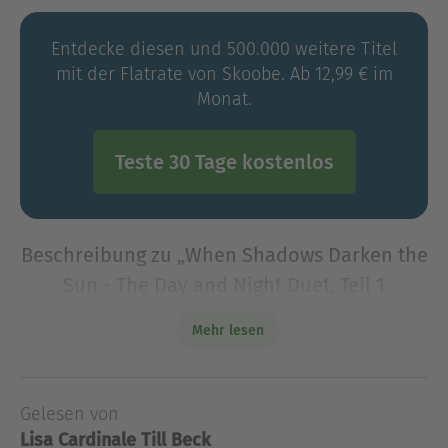
Entdecke diesen und 500.000 weitere Titel
mit der Flatrate von Skoobe. Ab 12,99 € im
Monat.
Teste 30 Tage kostenlos
Beschreibung zu „When Shadows Darken the
Sun - The Day and Night Duet, Teil 1
(Ungekürzt)“
Mehr lesen
Willkommen zu den Tag-und-Nacht-Spielen!Seit
Generationen treten die Erben des Tag- und
Nachthofes in einem magischen Turnier
Gelesen von
gegeneinander an, um die Herrschaft über den
Lisa Cardinale
Till Beck