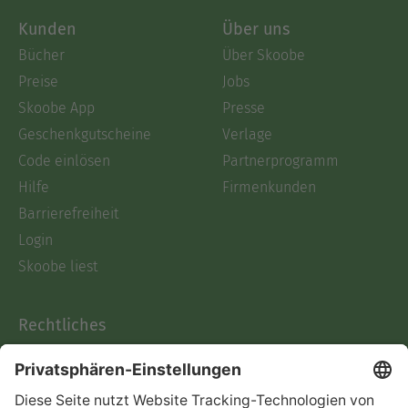
Kunden
Über uns
Bücher
Über Skoobe
Preise
Jobs
Skoobe App
Presse
Geschenkgutscheine
Verlage
Code einlösen
Partnerprogramm
Hilfe
Firmenkunden
Barrierefreiheit
Login
Skoobe liest
Rechtliches
Datenschutz
AGB
Informationen nach Data