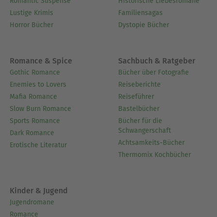
Romantic Suspense
Historische Liebesromane
Lustige Krimis
Familiensagas
Horror Bücher
Dystopie Bücher
Romance & Spice
Sachbuch & Ratgeber
Gothic Romance
Bücher über Fotografie
Enemies to Lovers
Reiseberichte
Mafia Romance
Reiseführer
Slow Burn Romance
Bastelbücher
Sports Romance
Bücher für die
Schwangerschaft
Dark Romance
Achtsamkeits-Bücher
Erotische Literatur
Thermomix Kochbücher
Kinder & Jugend
Jugendromane
Romance