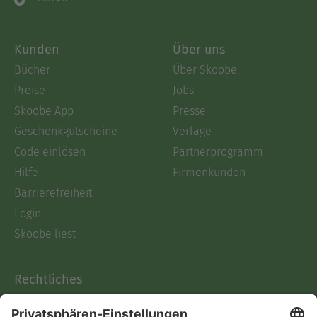
Kunden
Über uns
Bücher
Über Skoobe
Preise
Jobs
Skoobe App
Presse
Geschenkgutscheine
Verlage
Code einlösen
Partnerprogramm
Hilfe
Firmenkunden
Barrierefreiheit
Login
Skoobe liest
Rechtliches
Datenschutz