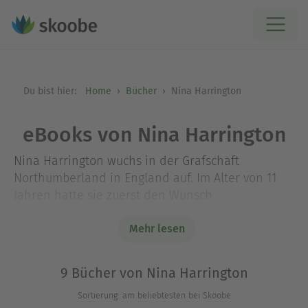
Du bist hier:
Home
Bücher
Nina Harrington
eBooks von Nina Harrington
Nina Harrington wuchs in der Grafschaft
Northumberland in England auf. Im Alter von 11
Jahren hatte sie zuerst den Wunsch
Bibliothekarin zu werden – einfach um so viel und
so oft sie wollte lesen zu können. Später wollte
Mehr lesen
sie dann Autorin werden, doch bevor sie ihren
Traumberuf ausüben konnte, machte sie
9 Bücher von Nina Harrington
verschiedene Ausbildungen und verdiente ihren
Sortierung: am beliebtesten bei Skoobe
Lebensunterhalt als Apothekerin, technische