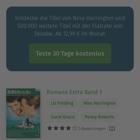
Redakteurin und Universitätsdozentin. Wenn Nina
Herrington eine Pause vom Schreiben einlegt,
Entdecke die Titel von Nina Harrington und
dann kocht und isst sie gerne und genießt auch
500.000 weitere Titel mit der Flatrate von
mal einen guten Wein. Mehr zu der Autorin
Skoobe. Ab 12,99 € im Monat.
erfahren Sie unter: www.ninaharrington.com.
Teste 30 Tage kostenlos
Romana Extra Band 1
Liz Fielding
Nina Harrington
Carol Grace
Penny Roberts
5 Bewertungen