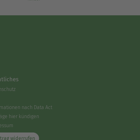
tliches
nschutz
rmationen nach Data Act
äge hier kündigen
essum
trag widerrufen