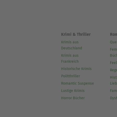
Krimi & Thriller
Ro
Krimis aus
Que
Deutschland
Fem
Krimis aus
Büc
Frankreich
Fee
Historische Krimis
Reg
Politthriller
Hist
Romantic Suspense
Lie
Lustige Krimis
Fam
Horror Bücher
Dys