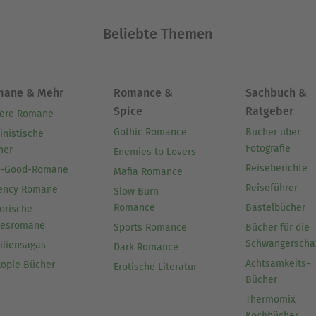
Beliebte Themen
mane & Mehr
Romance &
Sachbuch &
Spice
Ratgeber
ere Romane
Gothic Romance
Bücher über
inistische
Fotografie
her
Enemies to Lovers
Reiseberichte
l-Good-Romane
Mafia Romance
Reiseführer
ency Romane
Slow Burn
Romance
Bastelbücher
orische
besromane
Sports Romance
Bücher für die
Schwangerscha
iliensagas
Dark Romance
Achtsamkeits-
topie Bücher
Erotische Literatur
Bücher
Thermomix
Kochbücher