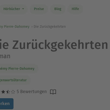
Hörbücher
Preise
Blog
Hilfe
y Pierre-Dahomey
Die Zurückgekehrten
ie Zurückgekehrten
man
hémy Pierre-Dahomey
enwartsliteratur
5 Bewertungen
rken