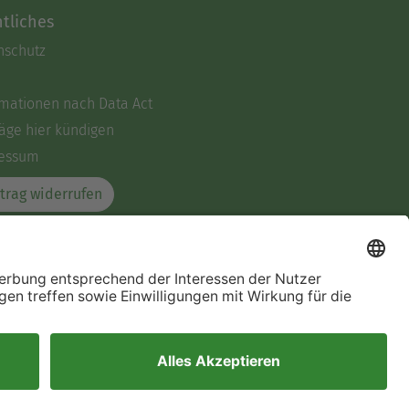
tliches
nschutz
rmationen nach Data Act
äge hier kündigen
essum
trag widerrufen