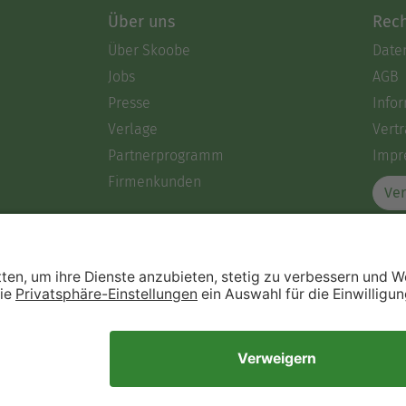
Über uns
Rech
Über Skoobe
Date
Jobs
AGB
Presse
Info
Verlage
Vertr
Partnerprogramm
Impr
Firmenkunden
Ver
Immer ein gutes Buch