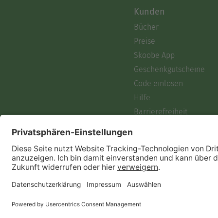
Kunden
Bücher
Preise
Skoobe App
Geschenkgutscheine
Code einlösen
Hilfe
Barrierefreiheit
Login
Skoobe liest