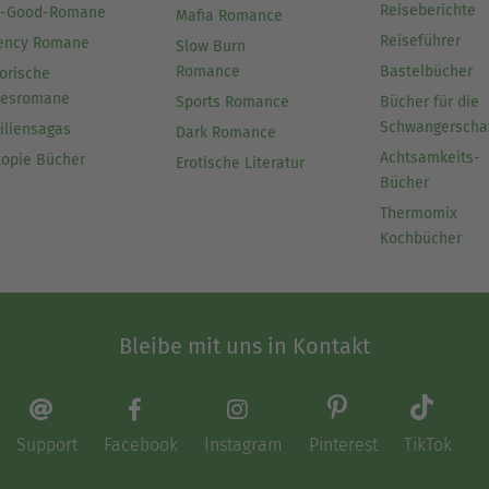
Reiseberichte
l-Good-Romane
Mafia Romance
Reiseführer
ency Romane
Slow Burn
Romance
Bastelbücher
orische
besromane
Sports Romance
Bücher für die
Schwangerscha
iliensagas
Dark Romance
Achtsamkeits-
topie Bücher
Erotische Literatur
Bücher
Thermomix
Kochbücher
Bleibe mit uns in Kontakt
Support
Facebook
Instagram
Pinterest
TikTok