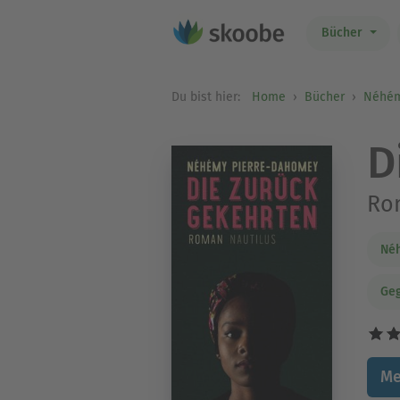
Bücher
Du bist hier:
Home
Bücher
Néhém
D
Ro
Né
Geg
Me