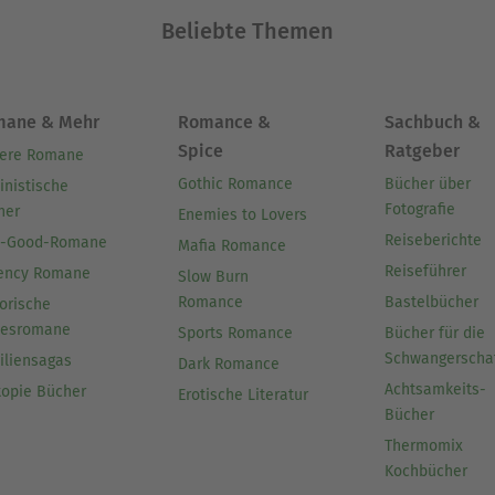
Beliebte Themen
mane & Mehr
Romance &
Sachbuch &
Spice
Ratgeber
ere Romane
Gothic Romance
Bücher über
inistische
Fotografie
her
Enemies to Lovers
Reiseberichte
l-Good-Romane
Mafia Romance
Reiseführer
ency Romane
Slow Burn
Romance
Bastelbücher
orische
besromane
Sports Romance
Bücher für die
Schwangerscha
iliensagas
Dark Romance
Achtsamkeits-
topie Bücher
Erotische Literatur
Bücher
Thermomix
Kochbücher