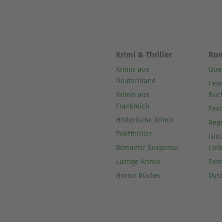
Krimi & Thriller
Ro
Krimis aus
Que
Deutschland
Fem
Krimis aus
Büc
Frankreich
Fee
Historische Krimis
Reg
Politthriller
Hist
Romantic Suspense
Lie
Lustige Krimis
Fam
Horror Bücher
Dys