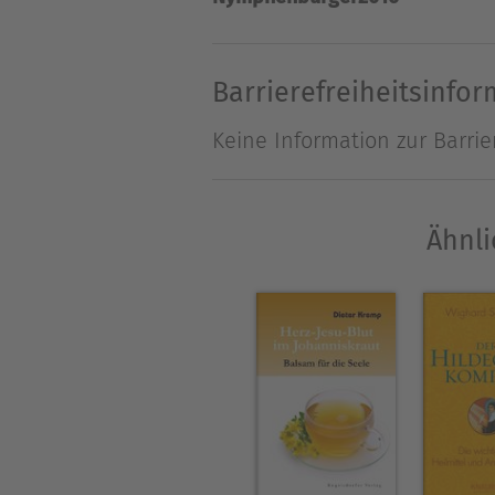
Herstellung von traditionell
Barrierefreiheitsinfo
Keine Information zur Barrie
Ähnli