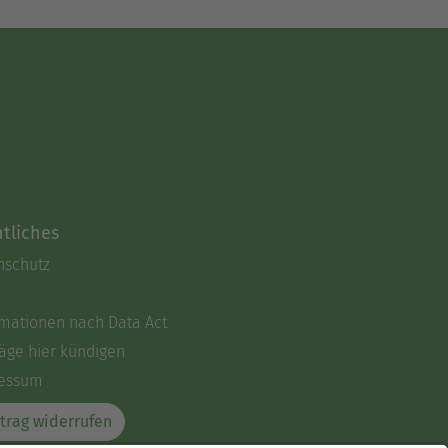
tliches
nschutz
rmationen nach Data Act
äge hier kündigen
essum
trag widerrufen