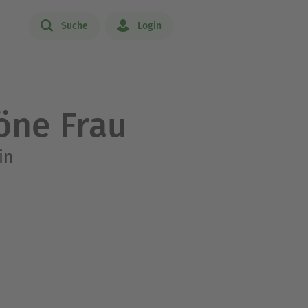
Suche
Login
öne Frau
in