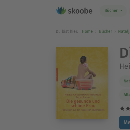
Bücher
Du bist hier:
Home
Bücher
Natal
D
Hei
Nat
Alt
Me