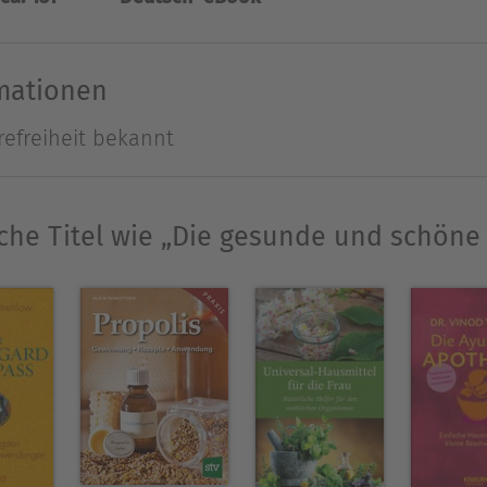
en Mitteln für die Schönheitspflege ergänzt.
Ausblenden
rmationen
refreiheit bekannt
che Titel wie „Die gesunde und schöne