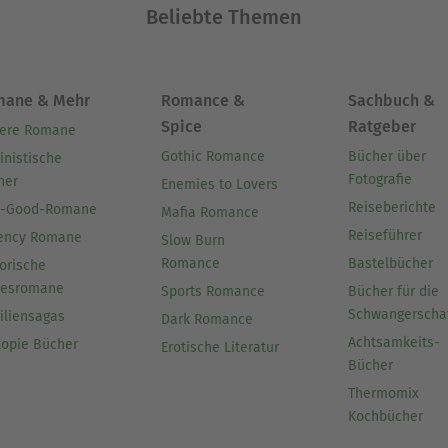
Beliebte Themen
mane & Mehr
Romance &
Sachbuch &
Spice
Ratgeber
ere Romane
Gothic Romance
Bücher über
inistische
Fotografie
her
Enemies to Lovers
Reiseberichte
l-Good-Romane
Mafia Romance
Reiseführer
ency Romane
Slow Burn
Romance
Bastelbücher
orische
besromane
Sports Romance
Bücher für die
Schwangerscha
iliensagas
Dark Romance
Achtsamkeits-
topie Bücher
Erotische Literatur
Bücher
Thermomix
Kochbücher