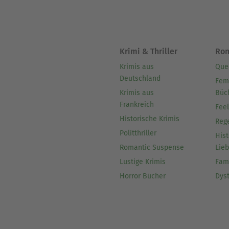
Krimi & Thriller
Ro
Krimis aus
Que
Deutschland
Fem
Krimis aus
Büc
Frankreich
Fee
Historische Krimis
Reg
Politthriller
Hist
Romantic Suspense
Lie
Lustige Krimis
Fam
Horror Bücher
Dys