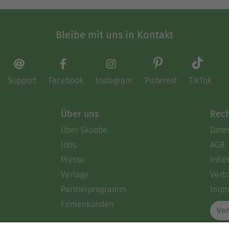
Bleibe mit uns in Kontakt
Support
Facebook
Instagram
Pinterest
TikTok
Über uns
Rech
Über Skoobe
Date
Jobs
AGB
Presse
Info
Verlage
Vertr
Partnerprogramm
Impr
Firmenkunden
Ver