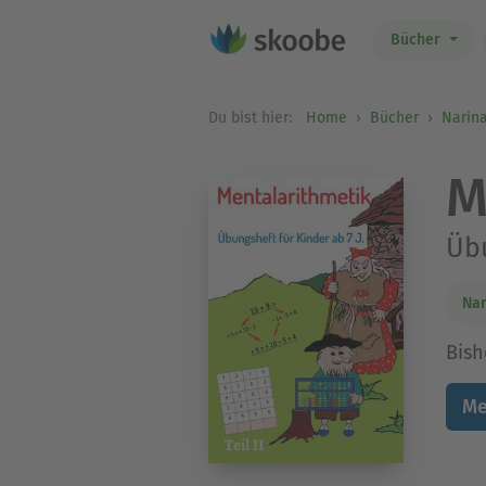
Bücher
Du bist hier:
Home
Bücher
Narina
M
Übu
Nar
Bish
Me