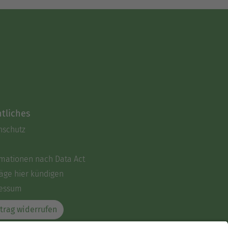
tliches
nschutz
rmationen nach Data Act
äge hier kündigen
essum
trag widerrufen