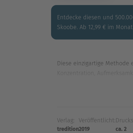
Entdecke diesen und 500.000
Skoobe. Ab 12,99 € im Monat
Diese einzigartige Methode 
Konzentration, Aufmerksamke
Diese einzigartige Methode 
Konzentration, Aufmerksamke
Denkweise bezieht.Mit spezi
und die rechte Hirnhälfte ak
Verlag:
Veröffentlicht:
Drucks
tredition
2019
ca. 2