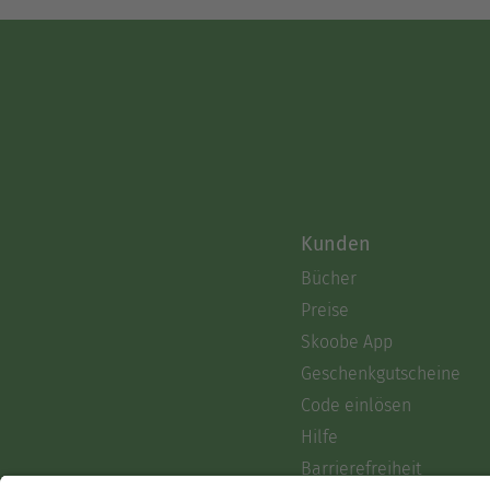
Kunden
Bücher
Preise
Skoobe App
Geschenkgutscheine
Code einlösen
Hilfe
Barrierefreiheit