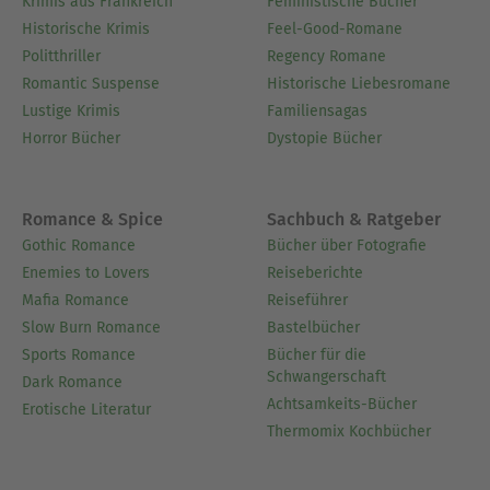
Krimis aus Frankreich
Feministische Bücher
Historische Krimis
Feel-Good-Romane
Politthriller
Regency Romane
Romantic Suspense
Historische Liebesromane
Lustige Krimis
Familiensagas
Horror Bücher
Dystopie Bücher
Romance & Spice
Sachbuch & Ratgeber
Gothic Romance
Bücher über Fotografie
Enemies to Lovers
Reiseberichte
Mafia Romance
Reiseführer
Slow Burn Romance
Bastelbücher
Sports Romance
Bücher für die
Schwangerschaft
Dark Romance
Achtsamkeits-Bücher
Erotische Literatur
Thermomix Kochbücher