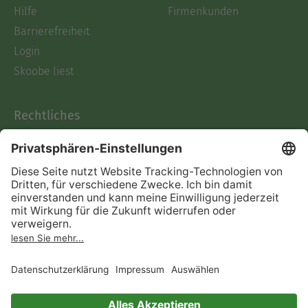
Hilfe
Firmenkunden
Barrierefreiheit
Login
Skoobe liest
Rechtliches
Datenschutz
AGB
Informationen nach Data
Act
Verträge hier kündigen
Impressum
Vertrag widerrufen