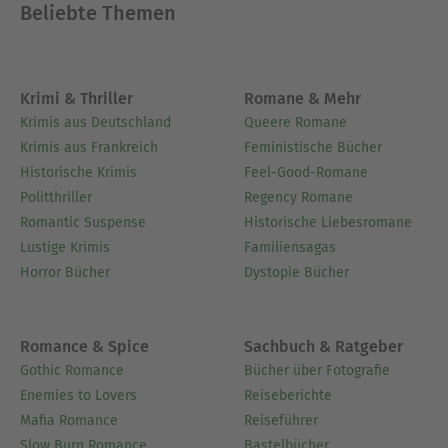
Beliebte Themen
Krimi & Thriller
Romane & Mehr
Krimis aus Deutschland
Queere Romane
Krimis aus Frankreich
Feministische Bücher
Historische Krimis
Feel-Good-Romane
Politthriller
Regency Romane
Romantic Suspense
Historische Liebesromane
Lustige Krimis
Familiensagas
Horror Bücher
Dystopie Bücher
Romance & Spice
Sachbuch & Ratgeber
Gothic Romance
Bücher über Fotografie
Enemies to Lovers
Reiseberichte
Mafia Romance
Reiseführer
Slow Burn Romance
Bastelbücher