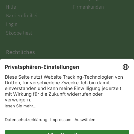
Hilfe
Firmenkunden
Barrierefreiheit
Login
Skoobe liest
Rechtliches
Datenschutz
AGB
Informationen nach Data
Act
Verträge hier kündigen
Impressum
Vertrag widerrufen