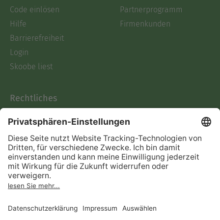
Code einlösen
Partnerprogramm
Hilfe
Firmenkunden
Barrierefreiheit
Login
Skoobe liest
Rechtliches
Datenschutz
AGB
Informationen nach Data
Act
Verträge hier kündigen
Impressum
Vertrag widerrufen