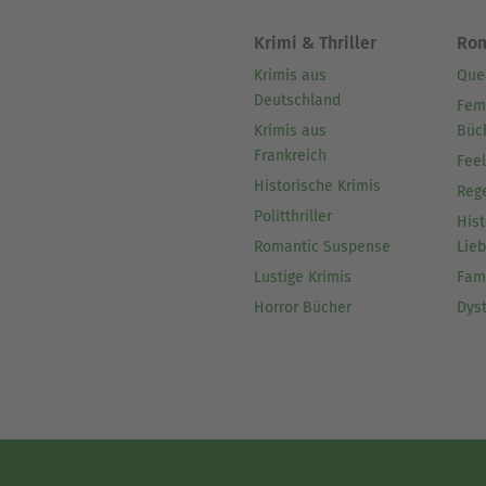
Krimi & Thriller
Ro
Krimis aus
Que
Deutschland
Fem
Krimis aus
Büc
Frankreich
Fee
Historische Krimis
Reg
Politthriller
Hist
Romantic Suspense
Lie
Lustige Krimis
Fam
Horror Bücher
Dys