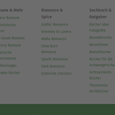
mane & Mehr
Romance &
Sachbuch &
Spice
Ratgeber
ere Romane
Gothic Romance
Bücher über
inistische
Fotografie
her
Enemies to Lovers
Reiseberichte
l-Good-Romane
Mafia Romance
Reiseführer
ency Romane
Slow Burn
Romance
Bastelbücher
orische
besromane
Sports Romance
Bücher für die
Schwangerscha
iliensagas
Dark Romance
Achtsamkeits-
topie Bücher
Erotische Literatur
Bücher
Thermomix
Kochbücher