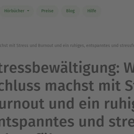
Hörbücher
Preise
Blog
Hilfe
hst mit Stress und Burnout und ein ruhiges, entspanntes und stressf
tressbewältigung: 
chluss machst mit S
urnout und ein ruhi
ntspanntes und stre