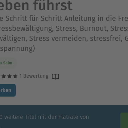
eben führst
e Schritt für Schritt Anleitung in die Fre
ressbewältigung, Stress, Burnout, Str
ältigen, Stress vermeiden, stressfrei, 
tspannung)
a Salm
1 Bewertung
rken
 weitere Titel mit der Flatrate von
.