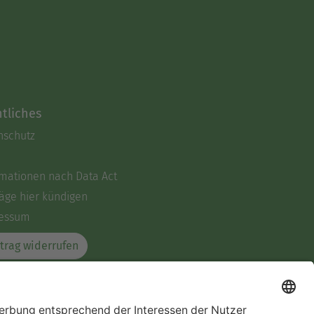
tliches
nschutz
rmationen nach Data Act
äge hier kündigen
essum
trag widerrufen