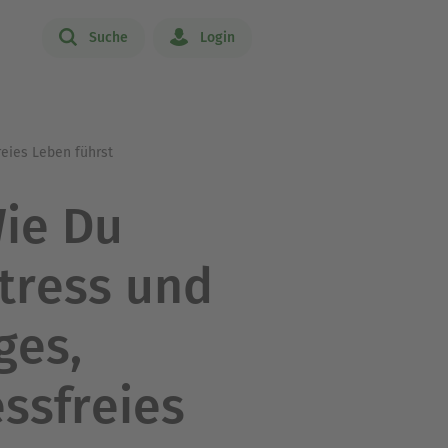
Suche
Login
reies Leben führst
Wie Du
tress und
ges,
ssfreies