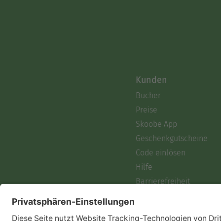
Kunden
Bücher
Preise
Skoobe App
Geschenkgutscheine
Code einlösen
Hilfe
Barrierefreiheit
Login
Skoobe liest