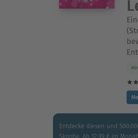
L
Ein
(St
bew
En
Mir
Me
Entdecke diesen und 500.000
Skoobe. Ab 12,99 € im Monat