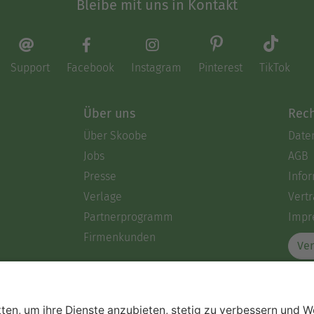
Bleibe mit uns in Kontakt
Support
Facebook
Instagram
Pinterest
TikTok
Über uns
Rech
Über Skoobe
Date
Jobs
AGB
Presse
Info
Verlage
Vertr
Partnerprogramm
Impr
Firmenkunden
Ver