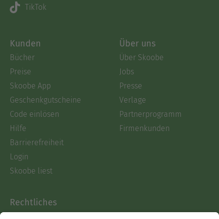
TikTok
Kunden
Über uns
Bücher
Über Skoobe
Preise
Jobs
Skoobe App
Presse
Geschenkgutscheine
Verlage
Code einlösen
Partnerprogramm
Hilfe
Firmenkunden
Barrierefreiheit
Login
Skoobe liest
Rechtliches
Datenschutz