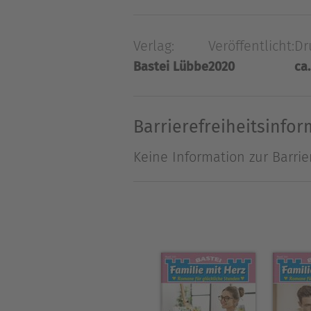
Kreislaufzusammenbruch erle
plötzlich einer Schar hung
Verlag:
Veröffentlicht:
Dr
Herausforderungen gegenüber
Bastei Lübbe
2020
ca.
Erkenntnis bringt ihm ange
und quengelnder Kinder erst 
Barrierefreiheitsinfo
Keine Information zur Barrie