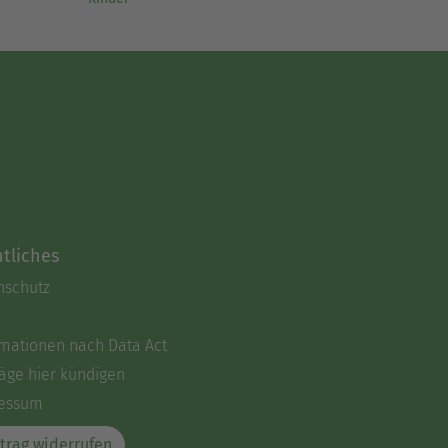
tliches
nschutz
rmationen nach Data Act
äge hier kündigen
essum
trag widerrufen