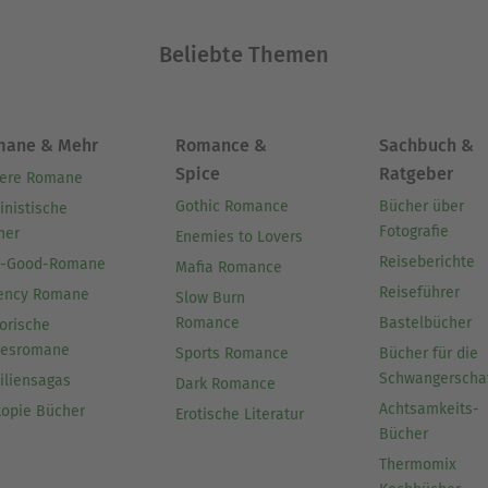
Beliebte Themen
mane & Mehr
Romance &
Sachbuch &
Spice
Ratgeber
ere Romane
Gothic Romance
Bücher über
inistische
Fotografie
her
Enemies to Lovers
Reiseberichte
l-Good-Romane
Mafia Romance
Reiseführer
ency Romane
Slow Burn
Romance
Bastelbücher
orische
besromane
Sports Romance
Bücher für die
Schwangerscha
iliensagas
Dark Romance
Achtsamkeits-
topie Bücher
Erotische Literatur
Bücher
Thermomix