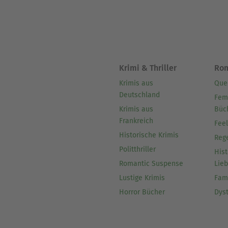
Krimi & Thriller
Ro
Krimis aus
Que
Deutschland
Fem
Krimis aus
Büc
Frankreich
Fee
Historische Krimis
Reg
Politthriller
Hist
Romantic Suspense
Lie
Lustige Krimis
Fam
Horror Bücher
Dys