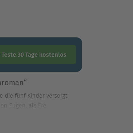
Teste 30 Tage kostenlos
enroman“
e die fünf Kinder versorgt
en Fugen, als Fre
e die fünf Kinder versorgt
den Fugen, als Freya einen