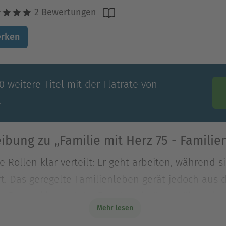
2 Bewertungen
rken
 weitere Titel mit der Flatrate von
.
ibung zu „Familie mit Herz 75 - Famili
 Rollen klar verteilt: Er geht arbeiten, während si
t. Das geregelte Familienleben gerät jedoch aus d
 Rollen klar verteilt: Er geht arbeiten, während si
Mehr lesen
t. Das geregelte Familienleben gerät jedoch aus 