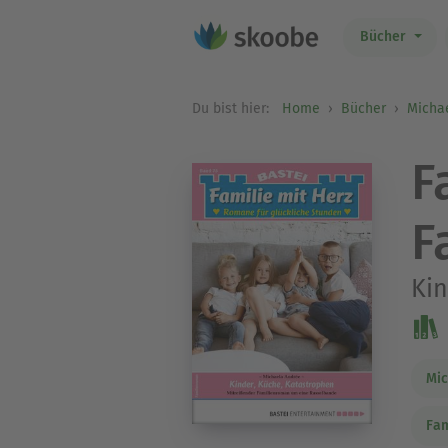
Bücher
Du bist hier:
Home
Bücher
Micha
F
F
Kin
Mic
Fam