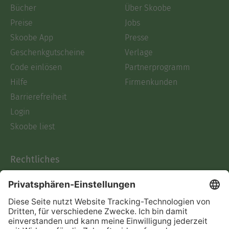
Bücher
Über Skoobe
Preise
Jobs
Skoobe App
Presse
Geschenkgutscheine
Verlage
Code einlösen
Partnerprogramm
Hilfe
Firmenkunden
Barrierefreiheit
Login
Skoobe liest
Rechtliches
Datenschutz
AGB
Informationen nach Data
Act