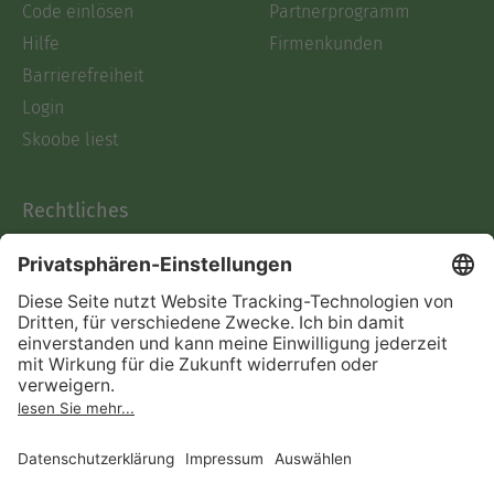
Code einlösen
Partnerprogramm
Hilfe
Firmenkunden
Barrierefreiheit
Login
Skoobe liest
Rechtliches
Datenschutz
AGB
Informationen nach Data
Act
Verträge hier kündigen
Impressum
Vertrag widerrufen