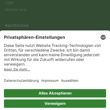
Login
Skoobe liest
Rechtliches
Datenschutz
AGB
Informationen nach Data
Act
Verträge hier kündigen
Impressum
Vertrag widerrufen
Immer ein gutes Buch