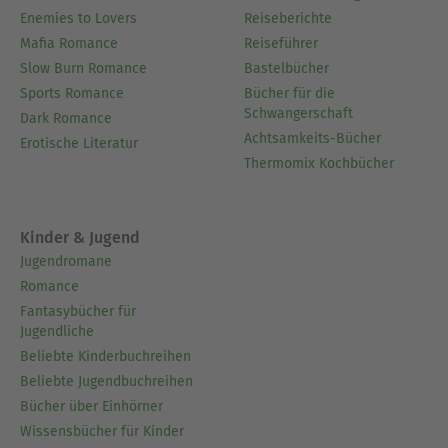
Enemies to Lovers
Reiseberichte
Mafia Romance
Reiseführer
Slow Burn Romance
Bastelbücher
Sports Romance
Bücher für die
Schwangerschaft
Dark Romance
Achtsamkeits-Bücher
Erotische Literatur
Thermomix Kochbücher
Kinder & Jugend
Jugendromane
Romance
Fantasybücher für
Jugendliche
Beliebte Kinderbuchreihen
Beliebte Jugendbuchreihen
Bücher über Einhörner
Wissensbücher für Kinder