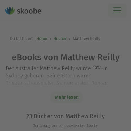
Du bist hier:
Home
Bücher
Matthew Reilly
eBooks von Matthew Reilly
Der Australier Matthew Reilly wurde 1974 in
Sydney geboren. Seine Eltern waren
Theaterschauspieler. Seinen ersten Roman
schrieb er mit 19 Jahren. Da er von den Verlagen
nur Absagen erhielt, ließ er 1000 Hardcover
Mehr lesen
drucken und klapperte die Buchläden ab. So
wurde der Verlag Pan Macmillan auf den jungen
23 Bücher von Matthew Reilly
Autor aufmerksam und nahm ihn unter Vertrag.
Sortierung: am beliebtesten bei Skoobe
Schon mit seinem nächsten Roman ›Ice Station‹