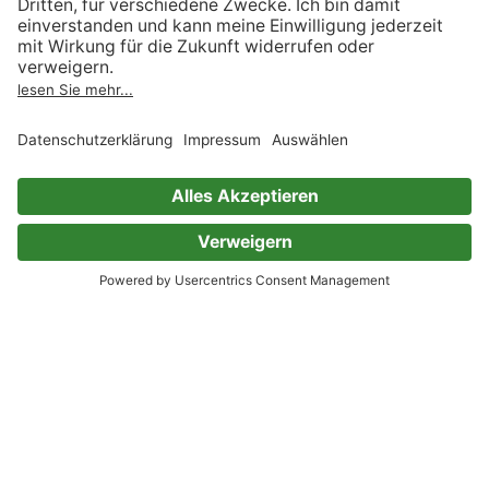
Skoobe App
Presse
Geschenkgutscheine
Verlage
Code einlösen
Partnerprogramm
Hilfe
Firmenkunden
Barrierefreiheit
Login
Skoobe liest
Rechtliches
Datenschutz
AGB
Informationen nach Data
Act
Verträge hier kündigen
Impressum