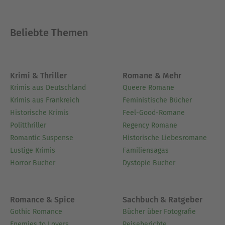
Beliebte Themen
Krimi & Thriller
Romane & Mehr
Krimis aus Deutschland
Queere Romane
Krimis aus Frankreich
Feministische Bücher
Historische Krimis
Feel-Good-Romane
Politthriller
Regency Romane
Romantic Suspense
Historische Liebesromane
Lustige Krimis
Familiensagas
Horror Bücher
Dystopie Bücher
Romance & Spice
Sachbuch & Ratgeber
Gothic Romance
Bücher über Fotografie
Enemies to Lovers
Reiseberichte