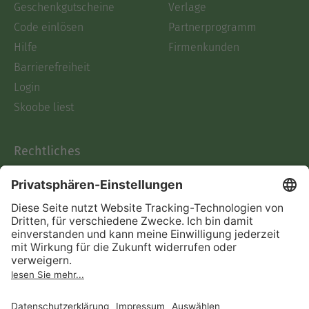
Geschenkgutscheine
Verlage
Code einlösen
Partnerprogramm
Hilfe
Firmenkunden
Barrierefreiheit
Login
Skoobe liest
Rechtliches
Datenschutz
AGB
Informationen nach Data
Act
Verträge hier kündigen
Impressum
Vertrag widerrufen