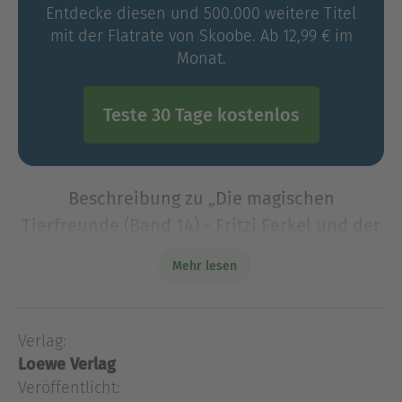
Entdecke diesen und 500.000 weitere Titel
mit der Flatrate von Skoobe. Ab 12,99 € im
Monat.
Teste 30 Tage kostenlos
Beschreibung zu „Die magischen
Tierfreunde (Band 14) - Fritzi Ferkel und der
verlorene Edelstein“
Mehr lesen
Die Freundinnen Lili und Jessi lieben Tiere über
alles. Als sie den magischen Wald der
Freundschaft entdecken, geht ein Traum in
Verlag:
Erfüllung.Lili und Jessi genießen den Jubel-Trubel-
Loewe Verlag
Jahrmarkt auf de
Veröffentlicht:
Die Freundinnen Lili und Jessi lieben Tiere über