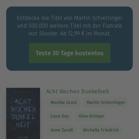
Demand, da das publizieren hier schnell und
unkompliziert abläuft und man sich nicht mit
Entdecke die Titel von Martin Schierlinger
Verlagen oder Literaturagenten herumärgern
und 500.000 weitere Titel mit der Flatrate
muss.
von Skoobe. Ab 12,99 € im Monat.
Dafür macht aber auch niemand Werbung für
mich, was halb so wild ist, da das finanzielle Ziel
dieses Romans ist, dass ich von dem Gewinn
Teste 30 Tage kostenlos
meine Freundin, für die ich dieses Buch
geschrieben habe, zum Essen einladen kann.
Acht Wochen Dunkelheit
Monika Grasl
Martin Schierlinger
Luna Day
Gina Grimpo
Anne Zandt
Michelle Friedrich