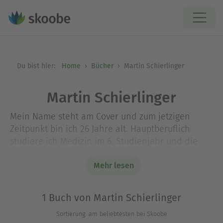
Du bist hier:
Home
Bücher
Martin Schierlinger
Martin Schierlinger
Mein Name steht am Cover und zum jetzigen
Zeitpunkt bin ich 26 Jahre alt. Hauptberuflich
studiere ich Medizin im 6. Studienjahr und die
Arbeit an dieser Geschichte hat über den Verlauf
des letzten Jahres einen erheblich Beitrag dazu
Mehr lesen
geleistet, dass meine Diplomarbeit immer noch
nicht fertig ist.
1 Buch von Martin Schierlinger
Ich schreibe gerne, aus purer Lust am Schreiben.
Sortierung: am beliebtesten bei Skoobe
Deswegen veröffentliche ich auch bei Books on