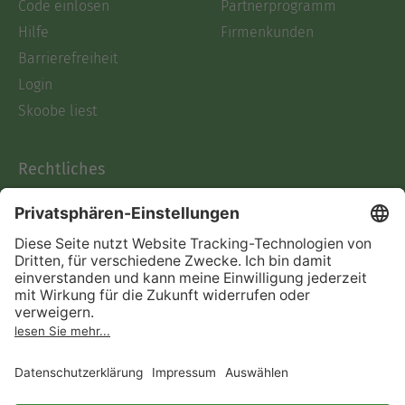
Code einlösen
Partnerprogramm
Hilfe
Firmenkunden
Barrierefreiheit
Login
Skoobe liest
Rechtliches
Datenschutz
AGB
Informationen nach Data
Act
Verträge hier kündigen
Impressum
Vertrag widerrufen