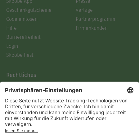
Skoobe App
Presse
Geschenkgutscheine
Verlage
Code einlösen
Partnerprogramm
Hilfe
Firmenkunden
Barrierefreiheit
Login
Skoobe liest
Rechtliches
Datenschutz
AGB
Informationen nach Data
Act
Verträge hier kündigen
Impressum