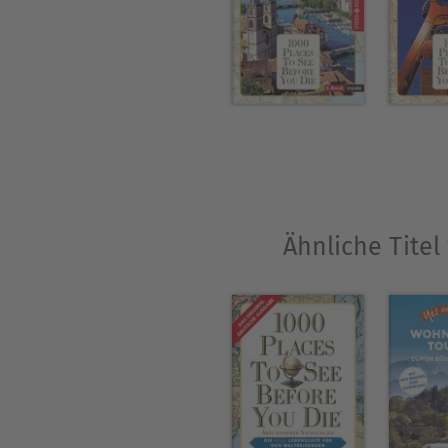
anderen Regionen.Die siebe
Quadratkilometern, wovon al
Donau reicht im Westen bis 
Inn, im Süden die nördliche
höchste Erhebungen die Gre
Über Marlis Kappelhoff
Ähnliche Titel
Marlis Kappelhoff: Nach dem
längere Auslandsaufenthalte
Danach kehrte Marlis Kappel
Goethe-Instituts arbeitete, b
Autorin tätig. Fotos und Be
Publikationen veröffentlicht.