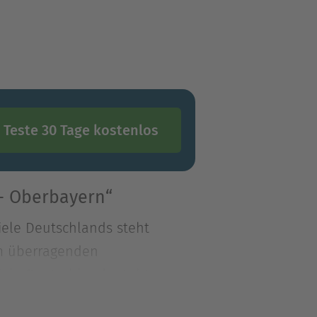
Teste 30 Tage kostenlos
 - Oberbayern“
iele Deutschlands steht
em überragenden
iele Deutschlands steht
em überragenden