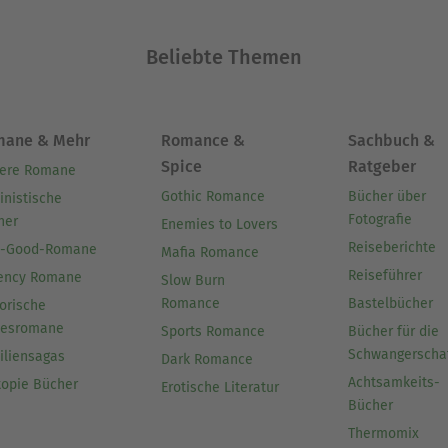
Beliebte Themen
mane & Mehr
Romance &
Sachbuch &
Spice
Ratgeber
ere Romane
Gothic Romance
Bücher über
inistische
Fotografie
her
Enemies to Lovers
Reiseberichte
l-Good-Romane
Mafia Romance
Reiseführer
ency Romane
Slow Burn
Romance
Bastelbücher
orische
besromane
Sports Romance
Bücher für die
Schwangerscha
iliensagas
Dark Romance
Achtsamkeits-
topie Bücher
Erotische Literatur
Bücher
Thermomix