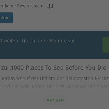
er keine Bewertungen
rken
 weitere Titel mit der Flatrate von
.
zu „1000 Places To See Before You Die
rbayernAuf der Hitliste der beliebtesten Reisez
. Und das seit Jahren. Da lockt München mit ein
rbayernAuf der Hitliste der beliebtesten Reisez
Mehr lesen
. Und das seit Jahren. Da lockt München mit ein