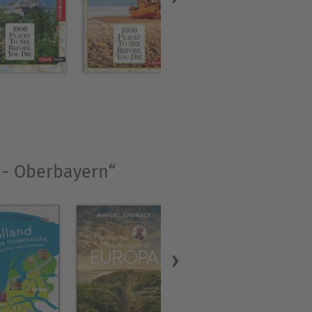
tfläche von 70 553
südlich von Altmühl und
Im Osten bilden Salzach und
Watzmann (2713 m) als
e - Oberbayern“
otojournalistin folgten
lzeitung im Rheinland.
uerst im Pressereferat des
ng. Heute ist sie als freie
urden in diversen