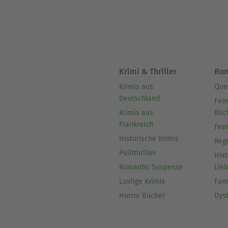
Krimi & Thriller
Ro
Krimis aus
Que
Deutschland
Fem
Krimis aus
Büc
Frankreich
Fee
Historische Krimis
Reg
Politthriller
Hist
Romantic Suspense
Lie
Lustige Krimis
Fam
Horror Bücher
Dys