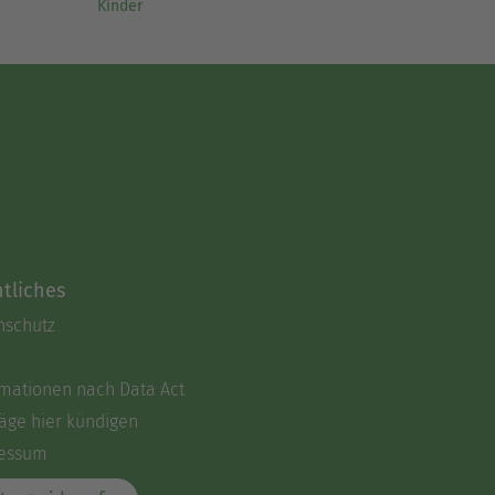
Kinder
tliches
nschutz
rmationen nach Data Act
äge hier kündigen
essum