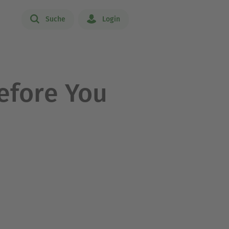
Suche
Login
efore You