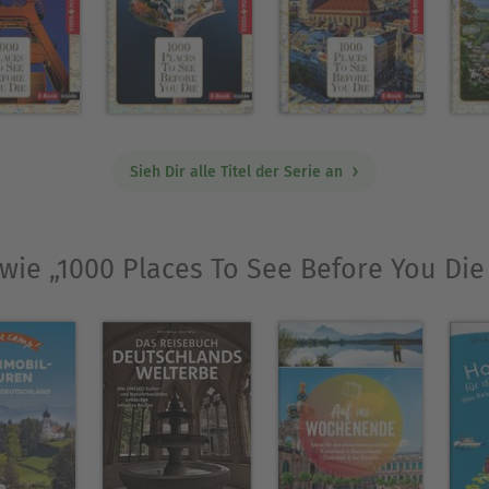
n Regierungsbezirke Bayerns umfassen eine Gesam
lein 17 530 auf Oberbayern entfallen. Das Land 
Landsberg und, weiter südlich, Füssen am Lech. 
n Kalkalpen mit der Zugspitze (2962 m) und dem 
nzen.
Sieh Dir alle Titel der Serie an
 wie „1000 Places To See Before You Di
 Studium der Publizistik und der Ausbildung zur F
 und die Tätigkeit als Redakteurin bei einer Loka
hoff in ihre Wahlheimat München zurück, wo sie z
evor sie als Lektorin in einem Reisebuchverlag anfi
iträge ihrer Reisen kreuz und quer durch Europa w