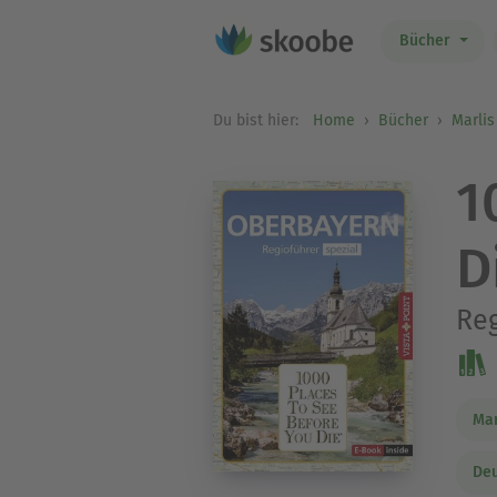
Bücher
Du bist hier:
Home
Bücher
Marlis
1
D
Reg
Mar
Deu