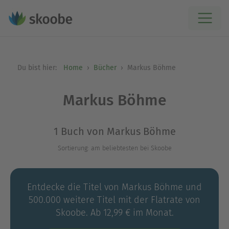
Du bist hier:
Home
Bücher
Markus Böhme
Markus Böhme
1 Buch von Markus Böhme
Sortierung: am beliebtesten bei Skoobe
Entdecke die Titel von Markus Böhme und
500.000 weitere Titel mit der Flatrate von
Skoobe. Ab 12,99 € im Monat.