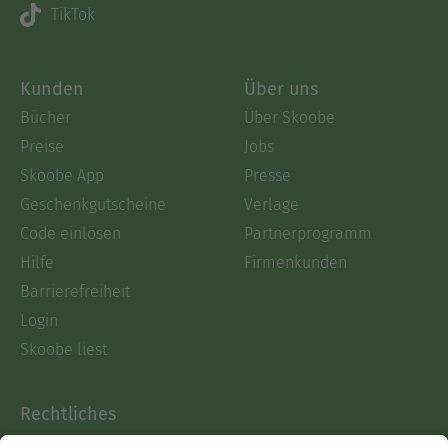
TikTok
Kunden
Über uns
Bücher
Über Skoobe
Preise
Jobs
Skoobe App
Presse
Geschenkgutscheine
Verlage
Code einlösen
Partnerprogramm
Hilfe
Firmenkunden
Barrierefreiheit
Login
Skoobe liest
Rechtliches
Datenschutz