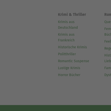
Krimi & Thriller
Ro
Krimis aus
Que
Deutschland
Fem
Krimis aus
Büc
Frankreich
Fee
Historische Krimis
Reg
Politthriller
Hist
Romantic Suspense
Lie
Lustige Krimis
Fam
Horror Bücher
Dys