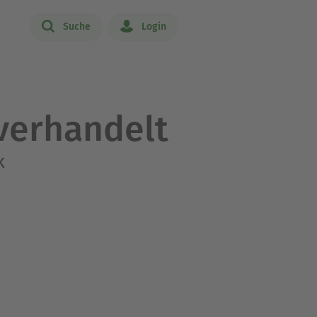
Suche
Login
verhandelt
k