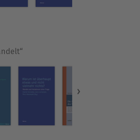
iversität Siegen. Ihre
andelt“
 in der philosophischen
78).