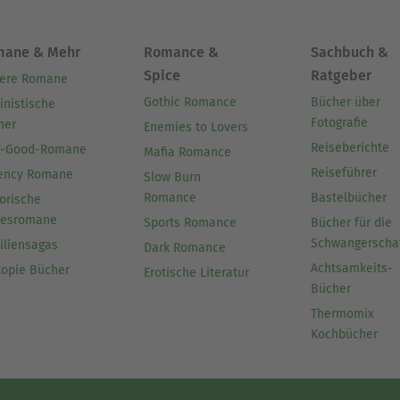
mane & Mehr
Romance &
Sachbuch &
Spice
Ratgeber
ere Romane
Gothic Romance
Bücher über
inistische
Fotografie
her
Enemies to Lovers
Reiseberichte
l-Good-Romane
Mafia Romance
Reiseführer
ency Romane
Slow Burn
Romance
Bastelbücher
orische
besromane
Sports Romance
Bücher für die
Schwangerscha
iliensagas
Dark Romance
Achtsamkeits-
topie Bücher
Erotische Literatur
Bücher
Thermomix
Kochbücher