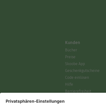
Kunden
Bücher
Preise
Skoobe App
Geschenkgutscheine
Code einlösen
Hilfe
Barrierefreiheit
Login
Skoobe liest