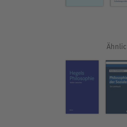
Tom Rockmore und Dieter T
Über Marion Heinz
Marion Heinz ist emeritierte
Forschungsschwerpunkte lie
Ähnlic
allem Herder und Kant), in 
Geschlechterforschung. Bei M
Idealismus. Untersuchungen 