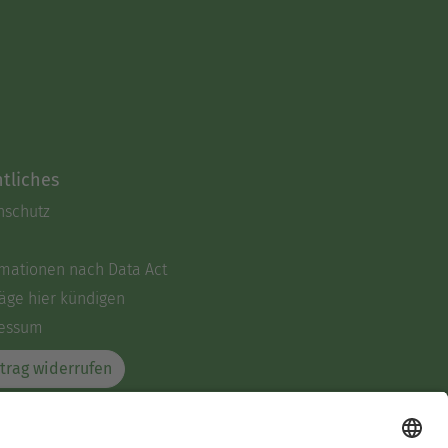
tliches
nschutz
rmationen nach Data Act
äge hier kündigen
essum
trag widerrufen