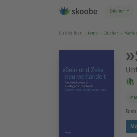
Bücher
Du bist hier:
Home
Bücher
Mario
»
Un
Mar
Bish
Me