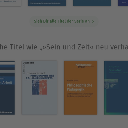
homä.
Sieh Dir alle Titel der Serie an
 Professorin für Theoretische Philosophie an der Un
gen in der europäischen Aufklärung (vor
he Titel wie „»Sein und Zeit« neu verh
der Phänomenologie, insbesondere Heidegger, und
einer erschien: Sensualistischer
zur Erkenntnistheorie des jungen Herder (1763–17
Ausblenden