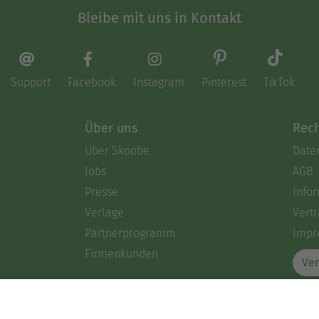
Bleibe mit uns in Kontakt
Support
Facebook
Instagram
Pinterest
TikTok
Über uns
Rech
Über Skoobe
Date
Jobs
AGB
Presse
Info
Verlage
Vertr
Partnerprogramm
Impr
Firmenkunden
Ver