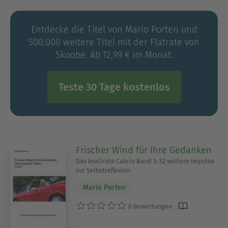
eigene positive Coachingerfahrungen als Klient,
die er in seiner Zeit als Bankvorstand gemacht
Entdecke die Titel von Mario Porten und
hat, inspiriert.
500.000 weitere Titel mit der Flatrate von
Skoobe. Ab 12,99 € im Monat.
Teste 30 Tage kostenlos
Frischer Wind für Ihre Gedanken
Das knallrote Cabrio Band 3: 52 weitere Impulse
zur Selbstreflexion
Mario Porten
0 Bewertungen