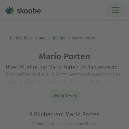
Du bist hier:
Home
Bücher
Mario Porten
Mario Porten
Über 20 Jahre hat Mario Porten im Bankensektor
gearbeitet und war zuletzt Vorstandsvorsitzender
einer großen Sparkasse. Seit mehr als 10 Jahren
arbeitet er als selbständiger
Führungskräftetrainer und Business Coach. In
Mehr lesen
verschiedenen Formaten hat er seitdem hunderte
Führungskräfte aus mittelständischen
8 Bücher von Mario Porten
Unternehmen und auch Dax-Konzernen begleitet.
Sortierung: am beliebtesten bei Skoobe
Marios Weg zum Business Coach wurde durch