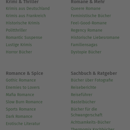
Krimi & Thriller
Romane & Mehr
Krimis aus Deutschland
Queere Romane
Krimis aus Frankreich
Feministische Bücher
Historische Krimis
Feel-Good-Romane
Politthriller
Regency Romane
Romantic Suspense
Historische Liebesromane
Lustige Krimis
Familiensagas
Horror Bücher
Dystopie Bücher
Romance & Spice
Sachbuch & Ratgeber
Gothic Romance
Bücher über Fotografie
Enemies to Lovers
Reiseberichte
Mafia Romance
Reiseführer
Slow Burn Romance
Bastelbücher
Sports Romance
Bücher für die
Schwangerschaft
Dark Romance
Achtsamkeits-Bücher
Erotische Literatur
Thermomix Kochbücher