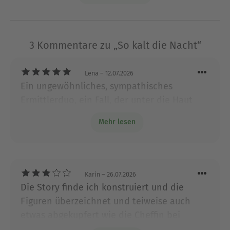
davor, sein entsetzliches Werk zu vollenden…
Ausblenden
3 Kommentare zu „So kalt die Nacht“
Lena
– 12.07.2026
Ein ungewöhnliches, sympathisches
Ermittlerduo, ein Fall, der unter die Haut
geht und insgesamt gut geschrieben.
Mehr lesen
Absolute Leseempfehlung!
Karin
– 26.07.2026
Die Story finde ich konstruiert und die
Figuren überzeichnet und teiweise auch
etwas abgekupfert wie die Cheffin bei
Staatsanwältin Klemm vom Münsteraner