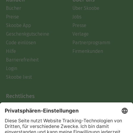
Bücher
Über Skoobe
Preise
Jobs
Skoobe App
Presse
Geschenkgutscheine
Verlage
Code einlösen
Partnerprogramm
Hilfe
Firmenkunden
Barrierefreiheit
Login
Skoobe liest
Rechtliches
Datenschutz
AGB
Informationen nach Data
Act