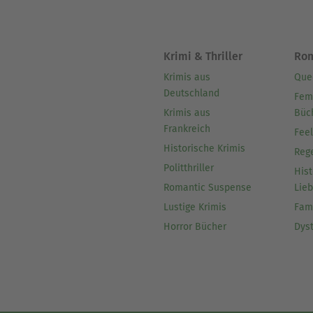
Krimi & Thriller
Ro
Krimis aus
Que
Deutschland
Fem
Krimis aus
Büc
Frankreich
Fee
Historische Krimis
Reg
Politthriller
Hist
Romantic Suspense
Lie
Lustige Krimis
Fam
Horror Bücher
Dys