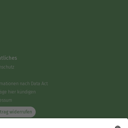
tliches
nschutz
rmationen nach Data Act
äge hier kündigen
essum
trag widerrufen