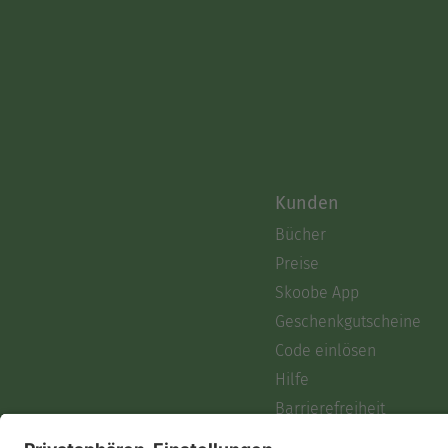
Kunden
Bücher
Preise
Skoobe App
Geschenkgutscheine
Code einlösen
Hilfe
Barrierefreiheit
Login