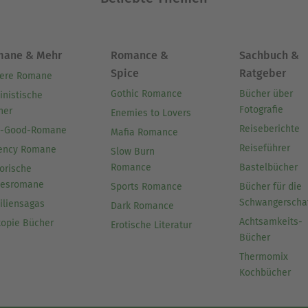
mane & Mehr
Romance &
Sachbuch &
Spice
Ratgeber
ere Romane
Gothic Romance
Bücher über
inistische
Fotografie
her
Enemies to Lovers
Reiseberichte
l-Good-Romane
Mafia Romance
Reiseführer
ency Romane
Slow Burn
Romance
Bastelbücher
orische
besromane
Sports Romance
Bücher für die
Schwangerscha
iliensagas
Dark Romance
Achtsamkeits-
topie Bücher
Erotische Literatur
Bücher
Thermomix
Kochbücher