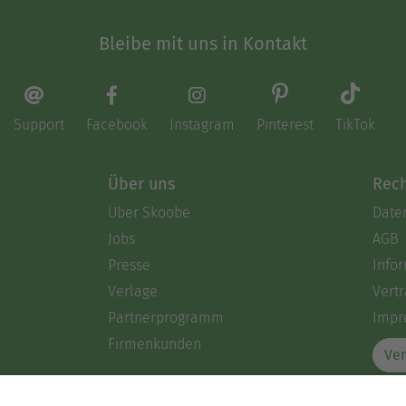
Bleibe mit uns in Kontakt
Support
Facebook
Instagram
Pinterest
TikTok
Über uns
Rech
Über Skoobe
Date
Jobs
AGB
Presse
Info
Verlage
Vertr
Partnerprogramm
Impr
Firmenkunden
Ver