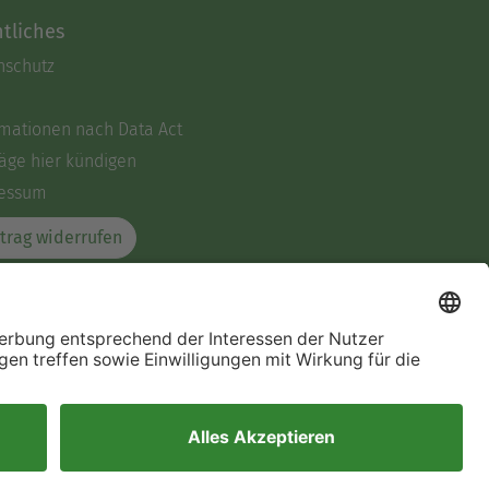
tliches
nschutz
rmationen nach Data Act
äge hier kündigen
essum
trag widerrufen