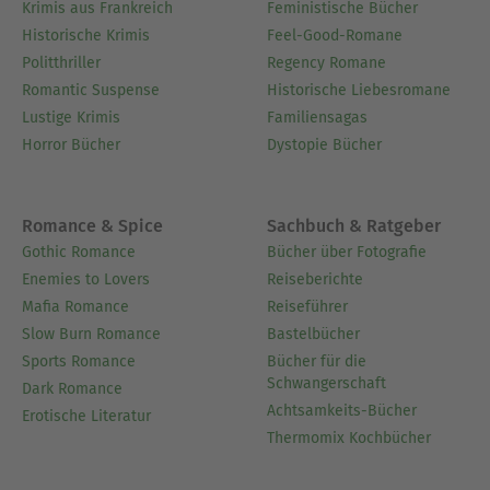
Krimis aus Frankreich
Feministische Bücher
Historische Krimis
Feel-Good-Romane
Politthriller
Regency Romane
Romantic Suspense
Historische Liebesromane
Lustige Krimis
Familiensagas
Horror Bücher
Dystopie Bücher
Romance & Spice
Sachbuch & Ratgeber
Gothic Romance
Bücher über Fotografie
Enemies to Lovers
Reiseberichte
Mafia Romance
Reiseführer
Slow Burn Romance
Bastelbücher
Sports Romance
Bücher für die
Schwangerschaft
Dark Romance
Achtsamkeits-Bücher
Erotische Literatur
Thermomix Kochbücher