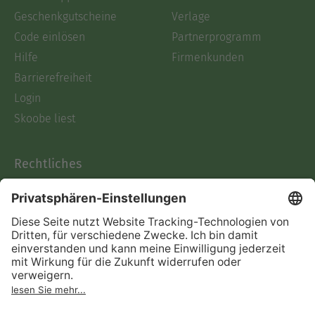
Geschenkgutscheine
Verlage
Code einlösen
Partnerprogramm
Hilfe
Firmenkunden
Barrierefreiheit
Login
Skoobe liest
Rechtliches
Datenschutz
AGB
Informationen nach Data
Act
Verträge hier kündigen
Impressum
Vertrag widerrufen