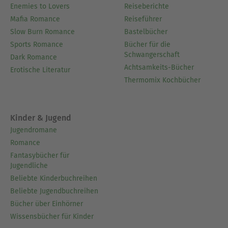
Enemies to Lovers
Reiseberichte
Mafia Romance
Reiseführer
Slow Burn Romance
Bastelbücher
Sports Romance
Bücher für die
Schwangerschaft
Dark Romance
Achtsamkeits-Bücher
Erotische Literatur
Thermomix Kochbücher
Kinder & Jugend
Jugendromane
Romance
Fantasybücher für
Jugendliche
Beliebte Kinderbuchreihen
Beliebte Jugendbuchreihen
Bücher über Einhörner
Wissensbücher für Kinder